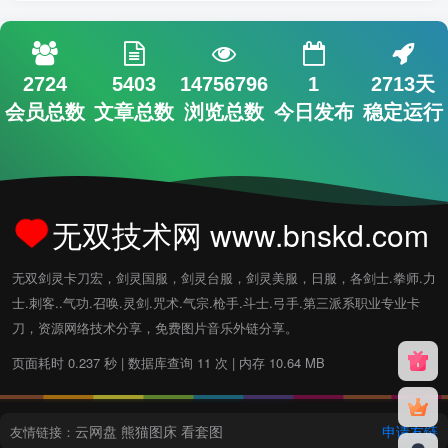
2724
5403
14756796
1
2713天
会员总数
文章总数
浏览总数
今日发布
稳定运行
无双技术网 www.bnskd.com
无双剑灵卡刀宏，剑灵国服，剑灵台服，剑灵美服，日服，各剑士.拳师.力
士.刺客..气功.召唤.灵剑.咒术.气宗.枪手.斗士.弓手.第三派系职业专业卡
刀，资源网络技术分享，免费图片音乐外链分享。
页面耗时 0.237 秒 | 数据库查询 11 次 | 内存 10.64 MB
云网盘
熊猫图床
看套图
申请友链
友情链接：