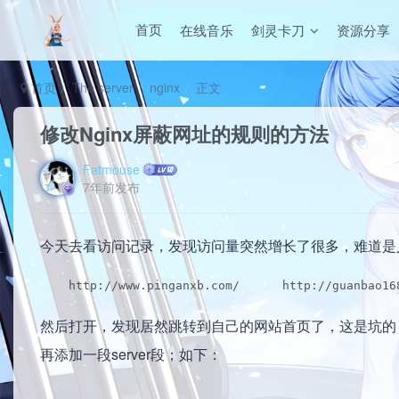
在线音乐
剑灵卡刀
资源分享
首页
首页
The server
nginx
正文
修改Nginx屏蔽网址的规则的方法
Fatmouse
7年前发布
今天去看访问记录，发现访问量突然增长了很多，难道
    http://www.pinganxb.com/      http://guanbao16
然后打开，发现居然跳转到自己的网站首页了，这是坑的，我
再添加一段server段；如下：