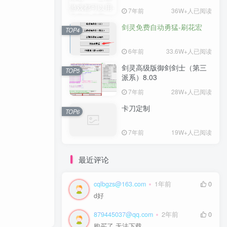
7年前
36W+人已阅读
剑灵免费自动勇猛-刷花宏
TOP4
6年前
33.6W+人已阅读
剑灵高级版御剑剑士（第三
TOP5
派系）8.03
7年前
28W+人已阅读
卡刀定制
TOP6
7年前
19W+人已阅读
最近评论
cqlbgzs@163.com
1年前
0
d好
879445037@qq.com
2年前
0
购买了 无法下载