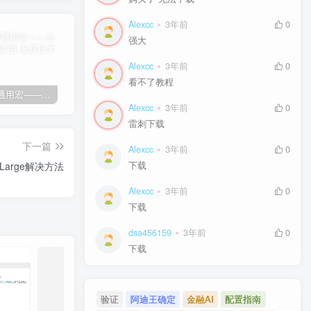
Alexcc
3年前
0
强大
Alexcc
3年前
0
看不了教程
剑灵免费通用宏——全部游戏都可以用
剑灵免费自动勇猛-刷花宏
剑灵高级版御剑剑士（第三派系）8.03
卡
Alexcc
3年前
0
雷刺下载
下一篇
Alexcc
3年前
0
Too Large解决方法
下载
Alexcc
3年前
0
下载
dsa456159
3年前
0
下载
验证
阿迪王确定
金融AI
配置指南