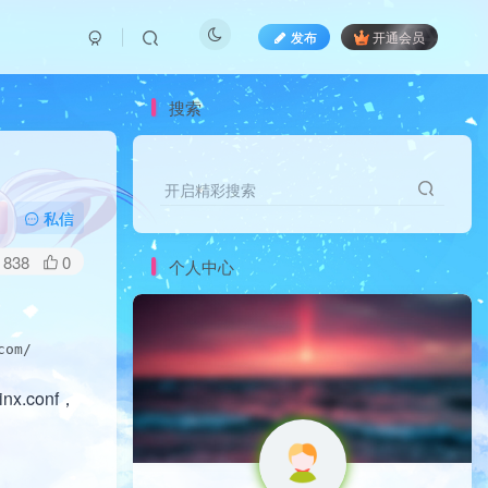
发布
开通会员
搜索
开启精彩搜索
私信
838
0
个人中心
com/      http://www.guanbao168.com    
conf，