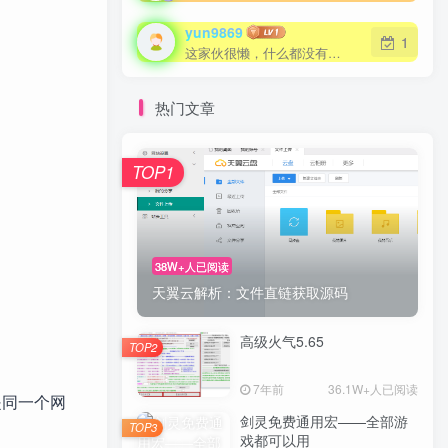
yun9869
1
这家伙很懒，什么都没有写...
热门文章
TOP1
38W+人已阅读
天翼云解析：文件直链获取源码
高级火气5.65
TOP2
7年前
36.1W+人已阅读
都是同一个网
剑灵免费通用宏——全部游
TOP3
戏都可以用