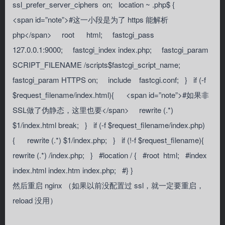
ssl_prefer_server_ciphers on; location ~ .php$ {
<span id=”note”>#这一小段是为了 https 能解析
php</span> root html; fastcgi_pass
127.0.0.1:9000; fastcgi_index index.php; fastcgi_param
SCRIPT_FILENAME /scripts$fastcgi_script_name;
fastcgi_param HTTPS on; include fastcgi.conf; } if (-f
$request_filename/index.html){ <span id=”note”>#如果非
SSL做了伪静态，这里也要</span> rewrite (.*)
$1/index.html break; } if (-f $request_filename/index.php)
{ rewrite (.*) $1/index.php; } if (!-f $request_filename){
rewrite (.*) /index.php; } #location / { #root html; #index
index.html index.htm index.php; #} }
然后重启 nginx （如果以前没配置过 ssl，就一定要重启，
reload 没用）