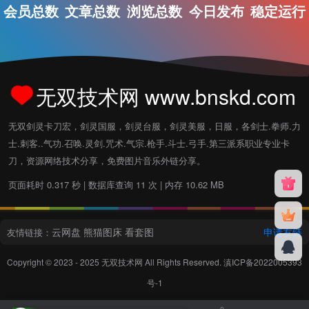
会员总数
文章总数
浏览总数
今日发布
稳定运行
无双技术网 www.bnskd.com
无双剑灵卡刀宏，剑灵国服，剑灵台服，剑灵美服，日服，各剑士.拳师.力
士.刺客..气功.召唤.灵剑.咒术.气宗.枪手.斗士.弓手.第三派系职业专业卡
刀，资源网络技术分享，免费图片音乐外链分享。
页面耗时 0.317 秒 | 数据库查询 11 次 | 内存 10.62 MB
云网盘
熊猫图床
看套图
申请友链
友情链接：
Copyright © 2023 - 2025
无双技术网
All Rights Reserved.
滇ICP备2022005393
号-1