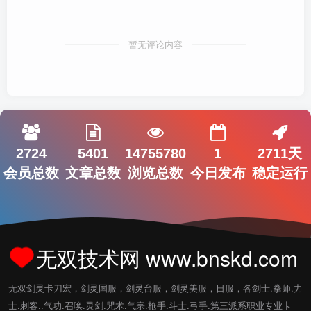
暂无评论内容
2724
5401
14755780
1
2711天
会员总数
文章总数
浏览总数
今日发布
稳定运行
无双技术网 www.bnskd.com
无双剑灵卡刀宏，剑灵国服，剑灵台服，剑灵美服，日服，各剑士.拳师.力
士.刺客..气功.召唤.灵剑.咒术.气宗.枪手.斗士.弓手.第三派系职业专业卡