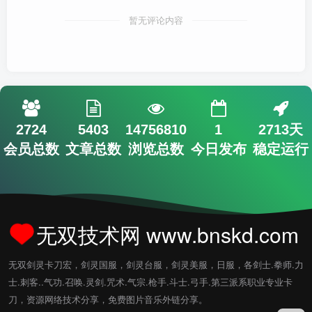
暂无评论内容
2724
5403
14756810
1
2713天
会员总数
文章总数
浏览总数
今日发布
稳定运行
无双技术网 www.bnskd.com
无双剑灵卡刀宏，剑灵国服，剑灵台服，剑灵美服，日服，各剑士.拳师.力
士.刺客..气功.召唤.灵剑.咒术.气宗.枪手.斗士.弓手.第三派系职业专业卡
刀，资源网络技术分享，免费图片音乐外链分享。