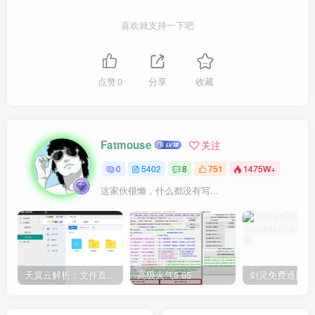
喜欢就支持一下吧
点赞
0
分享
收藏
Fatmouse
关注
0
5402
8
751
1475W+
这家伙很懒，什么都没有写...
天翼云解析：文件直链获取源码
高级火气5.65