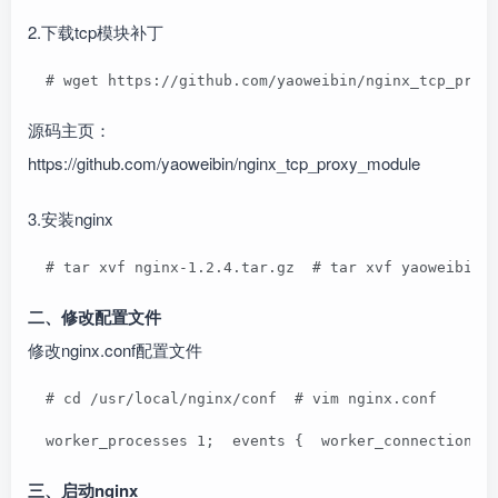
2.下载tcp模块补丁
  # wget https://github.com/yaoweibin/nginx_tcp_prox
源码主页：
https://github.com/yaoweibin/nginx_tcp_proxy_module
3.安装nginx
  # tar xvf nginx-1.2.4.tar.gz  # tar xvf yaoweibin-
二、修改配置文件
修改nginx.conf配置文件
  # cd /usr/local/nginx/conf  # vim nginx.conf  
  worker_processes 1;  events {  worker_connections 
三、启动nginx