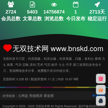
2724
5403
14756874
1
2713天
会员总数
文章总数
浏览总数
今日发布
稳定运行
无双技术网 www.bnskd.com
无双剑灵卡刀宏，剑灵国服，剑灵台服，剑灵美服，日服，各剑士.拳师.力
士.刺客..气功.召唤.灵剑.咒术.气宗.枪手.斗士.弓手.第三派系职业专业卡
刀，资源网络技术分享，免费图片音乐外链分享。
页面耗时 0.235 秒 | 数据库查询 11 次 | 内存 10.67 MB
云网盘
熊猫图床
看套图
申请友链
友情链接：
Copyright © 2023 - 2025
无双技术网
All Rights Reserved.
滇ICP备2022005393