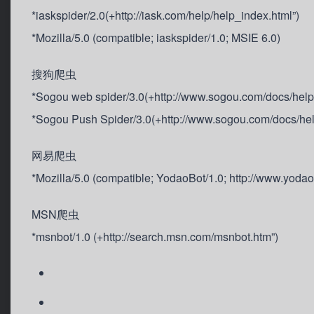
*iaskspider/2.0(+http://iask.com/help/help_index.html”)
*Mozilla/5.0 (compatible; iaskspider/1.0; MSIE 6.0)
搜狗爬虫
*Sogou web spider/3.0(+http://www.sogou.com/docs/hel
*Sogou Push Spider/3.0(+http://www.sogou.com/docs/he
网易爬虫
*Mozilla/5.0 (compatible; YodaoBot/1.0; http://www.yodao
MSN爬虫
*msnbot/1.0 (+http://search.msn.com/msnbot.htm”)