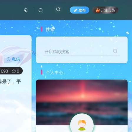
发布
开通会员
搜索
开启精彩搜索
私信
1090
0
个人中心
惊呆了，平