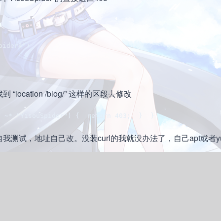
pider4") 
ation /blog/” 这样的区段去修改
~* "YisouSpider") {  return 403;  }  }    
令自我测试，地址自己改。没装curl的我就没办法了，自己apt或者