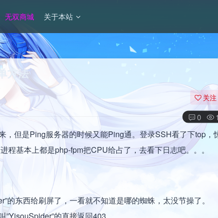
无双商城
关于本站
简单方法
关注
0
但是Ping服务器的时候又能Ping通。登录SSH看了下top，
下进程基本上都是php-fpm把CPU给占了，去看下日志吧。。。
uSpider”的东西给刷屏了，一看就不知道是哪的蜘蛛，太没节操了。
isouSpider”的直接返回403