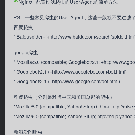
PS：一些常见爬虫的User-Agent，这些一般就不要过滤了
百度爬虫
* Baiduspider+(+http://www.baidu.com/search/spider.htm”
google爬虫
* Mozilla/5.0 (compatible; Googlebot/2.1; +http://www.go
* Googlebot/2.1 (+http://www.googlebot.com/bot.html)
* Googlebot/2.1 (+http://www.google.com/bot.html)
雅虎爬虫（分别是雅虎中国和美国总部的爬虫）
*Mozilla/5.0 (compatible; Yahoo! Slurp China; http://misc
*Mozilla/5.0 (compatible; Yahoo! Slurp; http://help.yahoo
新浪爱问爬虫