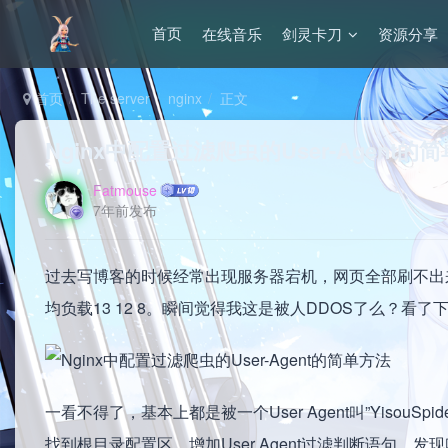
在线音乐
剑灵卡刀
资源分享
首页
首页
The server
nginx
正文
Nginx中配置过滤爬虫的User-Agent的
Fatmouse
7年前发布
过去写博客的时候经常出现服务器宕机，网页全部刷不出来，
均负载13 12 8。瞬间觉得我这是被人DDOS了么？看了
一看不得了，基本上都是被一个User Agent叫”Yiso
找到根目录配置区，增加User Agent过滤判断语句，发现叫”Y