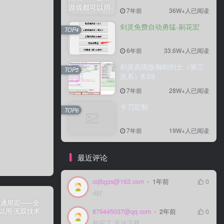
7年前
36W+人已阅读
剑灵免费自动勇猛-刷花宏
TOP4
6年前
33.6W+人已阅读
剑灵高级版御剑剑士（第三
TOP5
派系）8.03
7年前
28W+人已阅读
卡刀定制
TOP6
7年前
19W+人已阅读
最近评论
cqlbgzs@163.com
1年前
0
d好
879445037@qq.com
2年前
0
购买了 无法下载