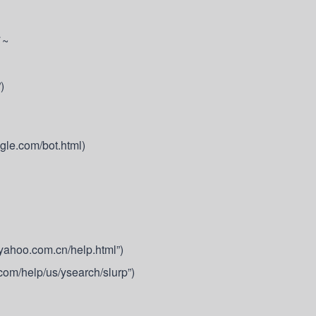
~
)
ogle.com/bot.html)
.yahoo.com.cn/help.html”)
.com/help/us/ysearch/slurp”)