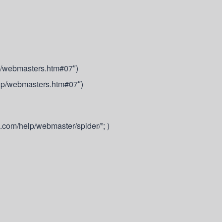
p/webmasters.htm#07″)
lp/webmasters.htm#07″)
.com/help/webmaster/spider/”; )