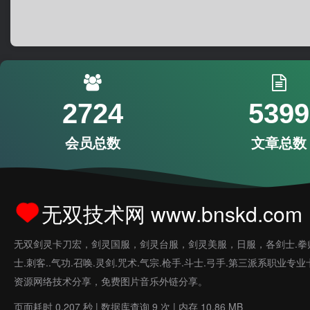
2724
5399
会员总数
文章总数
无双技术网 www.bnskd.com
无双剑灵卡刀宏，剑灵国服，剑灵台服，剑灵美服，日服，各剑士.拳
士.刺客..气功.召唤.灵剑.咒术.气宗.枪手.斗士.弓手.第三派系职业专
资源网络技术分享，免费图片音乐外链分享。
页面耗时 0.207 秒 | 数据库查询 9 次 | 内存 10.86 MB