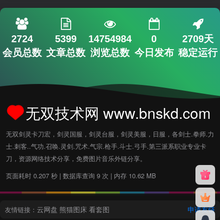
2724
5399
14754984
0
2709天
会员总数
文章总数
浏览总数
今日发布
稳定运行
无双技术网 www.bnskd.com
无双剑灵卡刀宏，剑灵国服，剑灵台服，剑灵美服，日服，各剑士.拳师.力
士.刺客..气功.召唤.灵剑.咒术.气宗.枪手.斗士.弓手.第三派系职业专业卡
刀，资源网络技术分享，免费图片音乐外链分享。
页面耗时 0.207 秒 | 数据库查询 9 次 | 内存 10.62 MB
云网盘
熊猫图床
看套图
申请友链
友情链接：