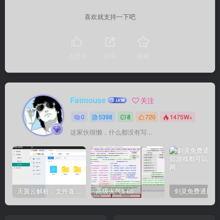
喜欢就支持一下吧
点赞
0
分享
收藏
Fatmouse
关注
0
5398
8
720
1475W+
这家伙很懒，什么都没有写...
天翼云解析：文件直链获取源码
高级火气5.65