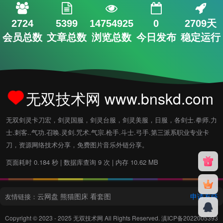
2724
5399
14754925
0
2709天
会员总数
文章总数
浏览总数
今日发布
稳定运行
无双技术网 www.bnskd.com
无双剑灵卡刀宏，剑灵国服，剑灵台服，剑灵美服，日服，各剑士.拳师.力
士.刺客..气功.召唤.灵剑.咒术.气宗.枪手.斗士.弓手.第三派系职业专业卡
刀，资源网络技术分享，免费图片音乐外链分享。
页面耗时 0.184 秒 | 数据库查询 9 次 | 内存 10.62 MB
云网盘
熊猫图床
看套图
申请友链
友情链接：
Copyright © 2023 - 2025
无双技术网
All Rights Reserved.
滇ICP备2022005393