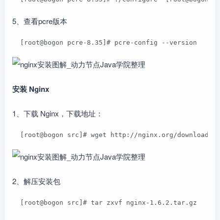
5、查看pcre版本
  [root@bogon pcre-8.35]# pcre-config --version  
安装 Nginx
1、下载 Nginx，下载地址：
  [root@bogon src]# wget http://nginx.org/download/n
2、解压安装包
  [root@bogon src]# tar zxvf nginx-1.6.2.tar.gz  