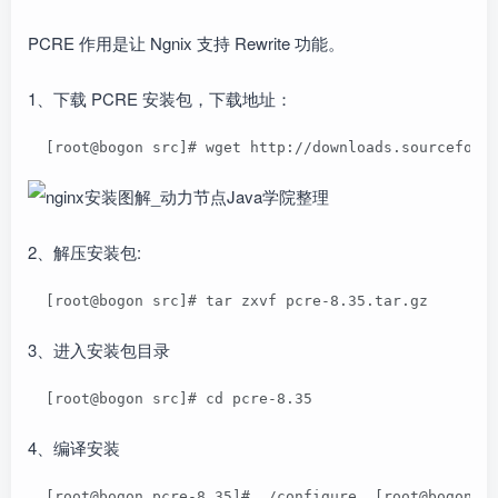
PCRE 作用是让 Ngnix 支持 Rewrite 功能。
1、下载 PCRE 安装包，下载地址：
  [root@bogon src]# wget http://downloads.sourceforg
2、解压安装包:
  [root@bogon src]# tar zxvf pcre-8.35.tar.gz
3、进入安装包目录
  [root@bogon src]# cd pcre-8.35  
4、编译安装
  [root@bogon pcre-8.35]# ./configure  [root@bogon p