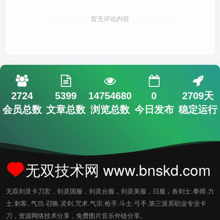
暂无评论内容
2724
5399
14754680
0
2709天
会员总数
文章总数
浏览总数
今日发布
稳定运行
无双技术网 www.bnskd.com
无双剑灵卡刀宏，剑灵国服，剑灵台服，剑灵美服，日服，各剑士.拳师.力
士.刺客..气功.召唤.灵剑.咒术.气宗.枪手.斗士.弓手.第三派系职业专业卡
刀，资源网络技术分享，免费图片音乐外链分享。