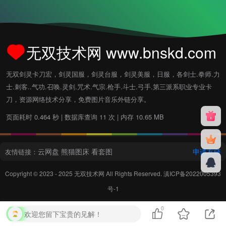
无双技术网 www.bnskd.com
无双剑灵卡刀宏，剑灵国服，剑灵台服，剑灵美服，日服，各剑士.拳师.力
士.刺客..气功.召唤.灵剑.咒术.气宗.枪手.斗士.弓手.第三派系职业专业卡
刀，资源网络技术分享，免费图片音乐外链分享。
页面耗时 0.464 秒 | 数据库查询 11 次 | 内存 10.65 MB
云网盘
熊猫图床
看套图
申请友链
友情链接：
Copyright © 2023 - 2025
无双技术网
All Rights Reserved.
滇ICP备2022005393
号-1
0
欢迎您留下宝贵的见解！