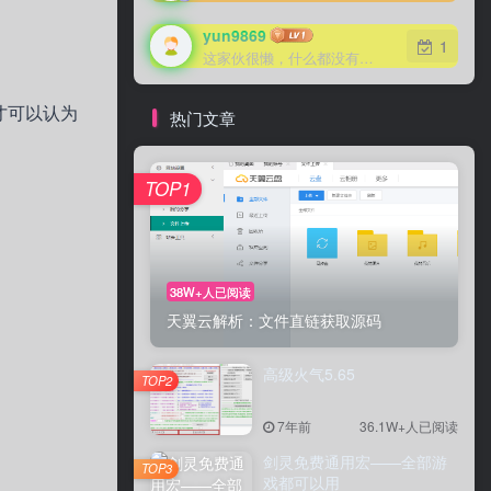
yun9869
1
这家伙很懒，什么都没有写...
才可以认为
热门文章
TOP1
38W+人已阅读
天翼云解析：文件直链获取源码
高级火气5.65
TOP2
7年前
36.1W+人已阅读
剑灵免费通用宏——全部游
TOP3
戏都可以用