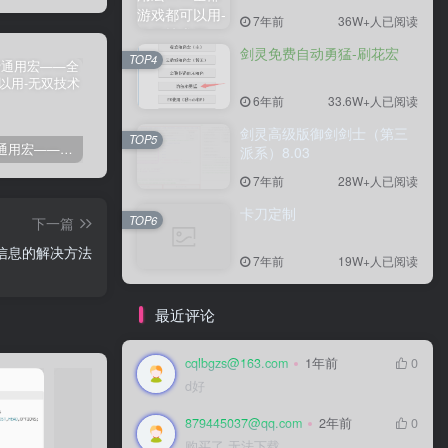
7年前
36W+人已阅读
剑灵免费自动勇猛-刷花宏
TOP4
6年前
33.6W+人已阅读
剑灵高级版御剑剑士（第三
TOP5
剑灵免费通用宏——全部游戏都可以用
剑灵免费自动勇猛-刷花宏
剑灵高级版御剑剑士（第三派系）8.03
卡
派系）8.03
7年前
28W+人已阅读
卡刀定制
TOP6
下一篇
器信息的解决方法
7年前
19W+人已阅读
最近评论
cqlbgzs@163.com
1年前
0
d好
879445037@qq.com
2年前
0
购买了 无法下载