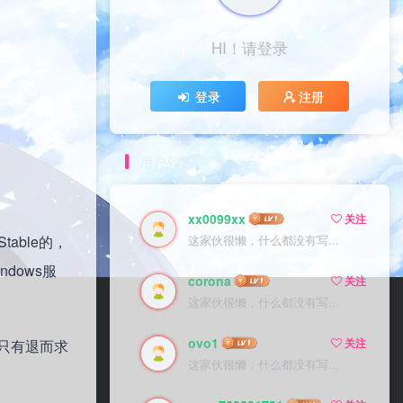
HI！请登录
登录
注册
用户列表
xx0099xx
关注
able的，
这家伙很懒，什么都没有写...
dows服
corona
关注
这家伙很懒，什么都没有写...
ovo1
关注
们只有退而求
这家伙很懒，什么都没有写...