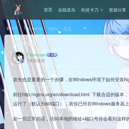
在线音乐
剑灵卡刀
资源分享
首页
首页
The server
nginx
正文
Ngnix在Windows下的安装及环境配置(将
Fatmouse
7年前发布
首先也是重要的一个步骤，在Windows环境下如何安装Ng
前往http://nginx.org/en/download.html 下
运行了（默认为80端口），若你已经在Windows服务器
如一切正常的话，访问本地的地址+端口号你会看到这样