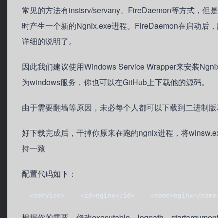
常见的方法有instsrv/servany、FireDaemon等方
时产生一个新的Ngnix.exe进程。FireDaemon在
详细的说明了。
因此我们建议使用Windows Service Wrapper来安
为windows服务，你也可以在GitHub上下载他的源码。
由于需要翻墙等原因，未必每个人都可以下载到二进制版本
好下载完成后，干掉你原来在跑的ngnix进程，将winsw
持一致
配置代码如下：
  <service>    <id>nginx</id>    <name>nginx</name
根据你的需要，修改executable，logpath，startargume