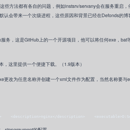
式，但是这些方法都有各自的问题，例如instsrv/servany会在服务重启
启动后，默认会带来一个次级进程，这些原因和背景已经在Defonds的
装Ngnix服务，这是GitHub上的一个开源项目，他可以将任何exe，ba
，这里提供一个便捷下载。（1.9版本）
.exe更改为任意名称并创建一个xml文件作为配置，当然名称要与e
>    <description>nginx</description>    <executable>D:S
nt，stopargument的配置。