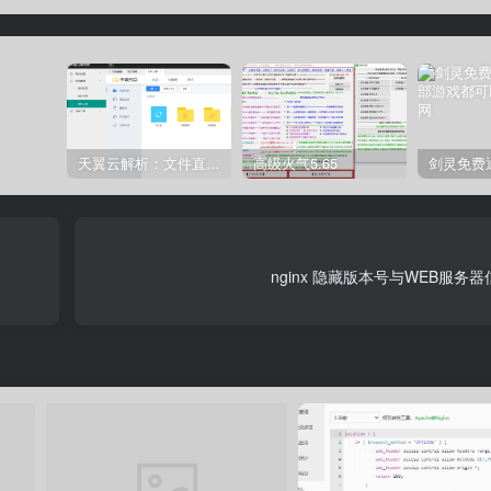
天翼云解析：文件直链获取源码
高级火气5.65
nginx 隐藏版本号与WEB服务