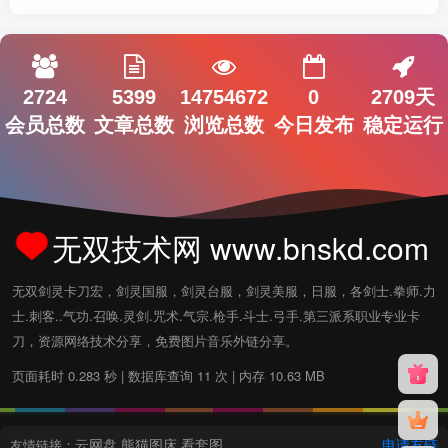
2724
5399
14754672
0
2709天
会员总数
文章总数
浏览总数
今日发布
稳定运行
无双技术网 www.bnskd.com
无双剑灵卡刀宏，剑灵国服，剑灵台服，剑灵美服，日服，各剑士.拳师.力
士.刺客..气功.召唤.灵剑.咒术.气宗.枪手.斗士.弓手.第三派系职业专业卡
刀，资源网络技术分享，免费图片音乐外链分享。
页面耗时 0.283 秒 | 数据库查询 11 次 | 内存 10.63 MB
云网盘
熊猫图床
看套图
申请友链
友情链接：