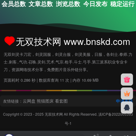
会员总数
文章总数
浏览总数
今日发布
稳定运行
无双技术网 www.bnskd.com
无双剑灵卡刀宏，剑灵国服，剑灵台服，剑灵美服，日服，各剑士.拳师.力
士.刺客..气功.召唤.灵剑.咒术.气宗.枪手.斗士.弓手.第三派系职业专业卡
刀，资源网络技术分享，免费图片音乐外链分享。
页面耗时 0.286 秒 | 数据库查询 11 次 | 内存 10.69 MB
云网盘
熊猫图床
看套图
申请友链
友情链接：
Copyright © 2023 - 2025
无双技术网
All Rights Reserved.
滇ICP备2022005393
号-1
0