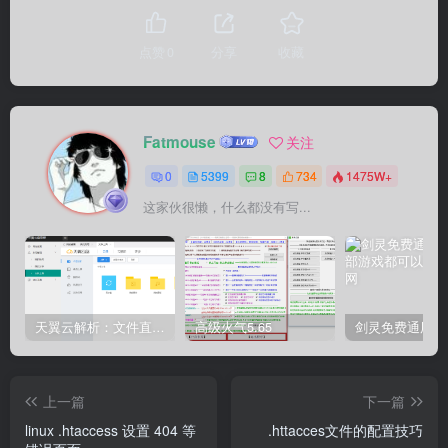
点赞
0
分享
收藏
Fatmouse
关注
0
5399
8
734
1475W+
这家伙很懒，什么都没有写...
天翼云解析：文件直链获取源码
高级火气5.65
上一篇
下一篇
linux .htaccess 设置 404 等
.httacces文件的配置技巧