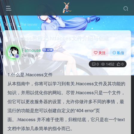
首页
The server
Linux
正文
.htaccess教程之.httacces文件介绍与创建
Fatmouse
关注
私信
7年前发布
0
1452
0
1.什么是.htaccess文件
从本指南中，你将可以学习到有关.htaccess文件及其功能的
知识，并用以优化你的网站。尽管.htaccess只是一个文件，
但它可以更改服务器的设置，允许你做许多不同的事情，最
流行的功能是您可以创建自定义的“404 error”页
面。.htaccess 并不难于使用，归根结底，它只是在一个text
文档中添加几条简单的指令而已。