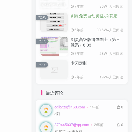
7年前
7年前
36W+人已阅读
36W+人已阅读
剑灵免费自动勇猛-刷花宏
剑灵免费自动勇猛-刷花宏
TOP4
TOP4
6年前
6年前
33.6W+人已阅读
33.6W+人已阅读
剑灵高级版御剑剑士（第三
剑灵高级版御剑剑士（第三
TOP5
TOP5
派系）8.03
派系）8.03
7年前
7年前
28W+人已阅读
28W+人已阅读
卡刀定制
卡刀定制
TOP6
TOP6
7年前
7年前
19W+人已阅读
19W+人已阅读
最近评论
cqlbgzs@163.com
cqlbgzs@163.com
1年前
1年前
0
0
d好
d好
879445037@qq.com
879445037@qq.com
2年前
2年前
0
0
购买了 无法下载
购买了 无法下载