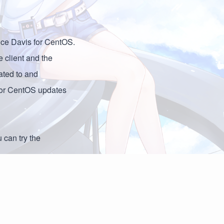
nce Davis for CentOS.
 client and the
dated to and
 for CentOS updates
u can try the