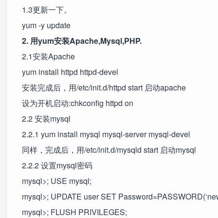
1.3更新一下。
yum -y update
2. 用yum安装Apache,Mysql,PHP.
2.1安装Apache
yum install httpd httpd-devel
安装完成后，用/etc/init.d/httpd start 启动apache
设为开机启动:chkconfig httpd on
2.2 安装mysql
2.2.1 yum install mysql mysql-server mysql-devel
同样，完成后，用/etc/init.d/mysqld start 启动mysql
2.2.2 设置mysql密码
mysql>; USE mysql;
mysql>; UPDATE user SET Password=PASSWORD(‘newp
mysql>; FLUSH PRIVILEGES;