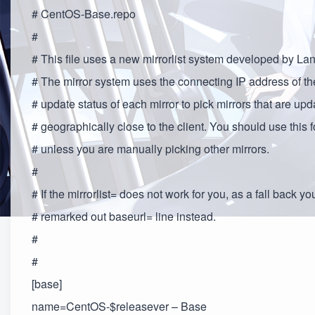
# CentOS-Base.repo
#
# This file uses a new mirrorlist system developed by La
# The mirror system uses the connecting IP address of the
# update status of each mirror to pick mirrors that are up
# geographically close to the client. You should use this
# unless you are manually picking other mirrors.
#
# If the mirrorlist= does not work for you, as a fall back yo
# remarked out baseurl= line instead.
#
#
[base]
name=CentOS-$releasever – Base