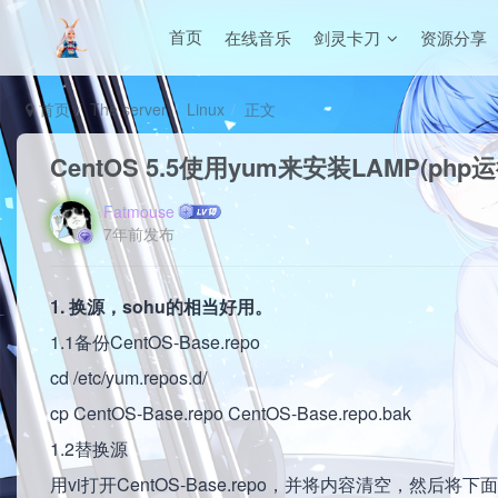
在线音乐
剑灵卡刀
资源分享
首页
首页
The server
Linux
正文
CentOS 5.5使用yum来安装LAMP(php
Fatmouse
7年前发布
1. 换源，sohu的相当好用。
1.1备份CentOS-Base.repo
cd /etc/yum.repos.d/
cp CentOS-Base.repo CentOS-Base.repo.bak
1.2替换源
用vi打开CentOS-Base.repo，并将内容清空，然后