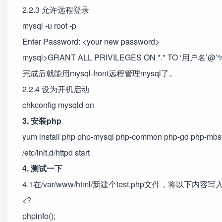
2.2.3 允许远程登录
mysql -u root -p
Enter Password: <your new password>
mysql>GRANT ALL PRIVILEGES ON *.* TO ‘用户名’@’%
完成后就能用mysql-front远程管理mysql了。
2.2.4 设为开机启动
chkconfig mysqld on
3. 安装php
yum install php php-mysql php-common php-gd php-mbst
/etc/init.d/httpd start
4. 测试一下
4.1在/var/www/html/新建个test.php文件，将以下内
<?
phpinfo();