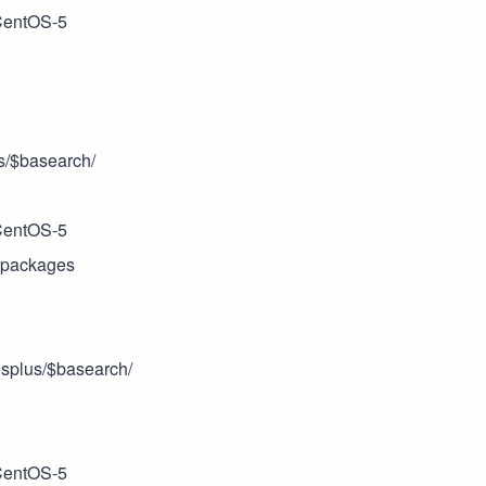
CentOS-5
as/$basearch/
CentOS-5
g packages
osplus/$basearch/
CentOS-5