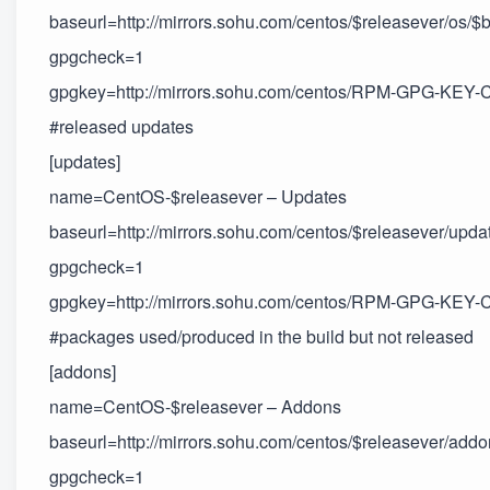
baseurl=http://mirrors.sohu.com/centos/$releasever/os/$
gpgcheck=1
gpgkey=http://mirrors.sohu.com/centos/RPM-GPG-KEY-
#released updates
[updates]
name=CentOS-$releasever – Updates
baseurl=http://mirrors.sohu.com/centos/$releasever/upda
gpgcheck=1
gpgkey=http://mirrors.sohu.com/centos/RPM-GPG-KEY-
#packages used/produced in the build but not released
[addons]
name=CentOS-$releasever – Addons
baseurl=http://mirrors.sohu.com/centos/$releasever/add
gpgcheck=1