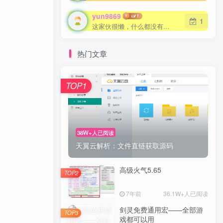
yun9869
yun9869
1
1
这家伙很懒，什么都没有写...
这家伙很懒，什么都没有写...
热门文章
TOP1
TOP1
38W+人已阅读
38W+人已阅读
天翼云解析：文件直链获取源码
天翼云解析：文件直链获取源码
高级火气5.65
高级火气5.65
TOP2
TOP2
7年前
7年前
36.1W+人已阅读
36.1W+人已阅读
剑灵免费通用宏——全部游
剑灵免费通用宏——全部游
TOP3
TOP3
戏都可以用
戏都可以用