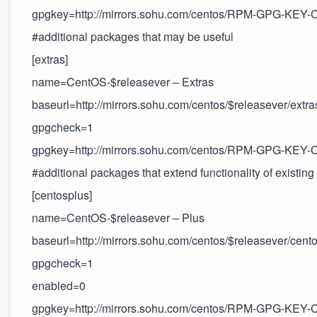
gpgkey=http://mirrors.sohu.com/centos/RPM-GPG-KEY-
#additional packages that may be useful
[extras]
name=CentOS-$releasever – Extras
baseurl=http://mirrors.sohu.com/centos/$releasever/extr
gpgcheck=1
gpgkey=http://mirrors.sohu.com/centos/RPM-GPG-KEY-
#additional packages that extend functionality of existin
[centosplus]
name=CentOS-$releasever – Plus
baseurl=http://mirrors.sohu.com/centos/$releasever/cent
gpgcheck=1
enabled=0
gpgkey=http://mirrors.sohu.com/centos/RPM-GPG-KEY-