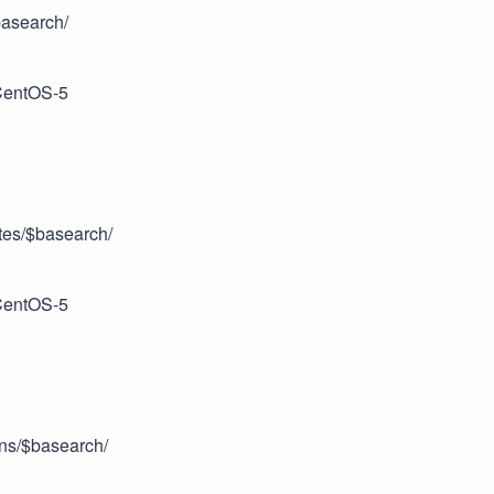
basearch/
CentOS-5
tes/$basearch/
CentOS-5
ons/$basearch/