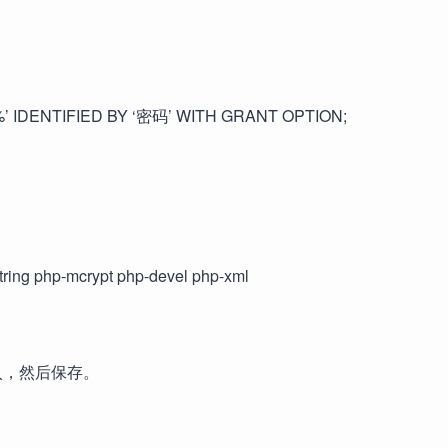
’ IDENTIFIED BY ‘密码’ WITH GRANT OPTION;
ring php-mcrypt php-devel php-xml
容写入，然后保存。