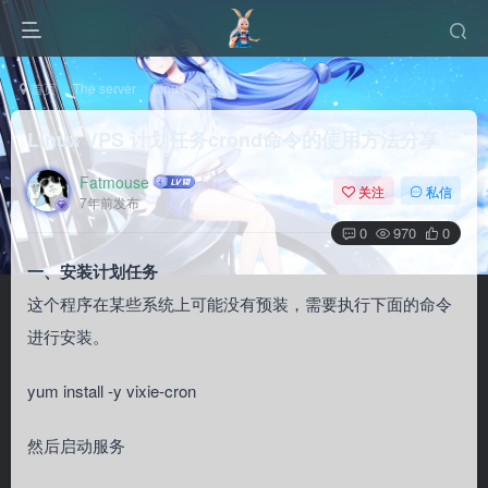
首页
The server
Linux
正文
Linux VPS 计划任务crond命令的使用方法分享
Fatmouse
关注
私信
7年前发布
0
970
0
一、安装计划任务
这个程序在某些系统上可能没有预装，需要执行下面的命令
进行安装。
yum install -y vixie-cron
然后启动服务