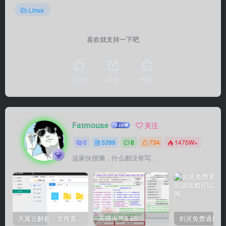
Linux
喜欢就支持一下吧
点赞
0
分享
收藏
Fatmouse
关注
0
5399
8
734
1475W+
这家伙很懒，什么都没有写...
天翼云解析：文件直链获取源码
高级火气5.65