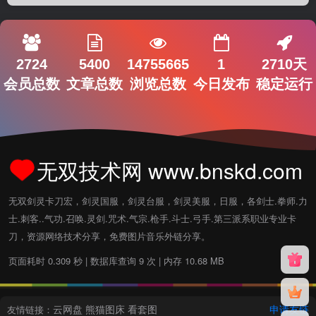
2724
5400
14755665
1
2710天
会员总数
文章总数
浏览总数
今日发布
稳定运行
无双技术网 www.bnskd.com
无双剑灵卡刀宏，剑灵国服，剑灵台服，剑灵美服，日服，各剑士.拳师.力
士.刺客..气功.召唤.灵剑.咒术.气宗.枪手.斗士.弓手.第三派系职业专业卡
刀，资源网络技术分享，免费图片音乐外链分享。
页面耗时 0.309 秒 | 数据库查询 9 次 | 内存 10.68 MB
云网盘
熊猫图床
看套图
申请友链
友情链接：