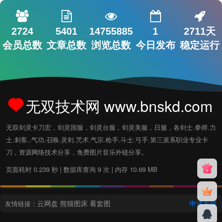
2724
5401
14755885
1
2711天
会员总数
文章总数
浏览总数
今日发布
稳定运行
无双技术网 www.bnskd.com
无双剑灵卡刀宏，剑灵国服，剑灵台服，剑灵美服，日服，各剑士.拳师.力
士.刺客..气功.召唤.灵剑.咒术.气宗.枪手.斗士.弓手.第三派系职业专业卡
刀，资源网络技术分享，免费图片音乐外链分享。
页面耗时 0.239 秒 | 数据库查询 9 次 | 内存 10.69 MB
云网盘
熊猫图床
看套图
申请友链
友情链接：