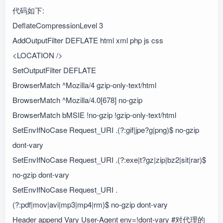
代码如下:
DeflateCompressionLevel 3
AddOutputFilter DEFLATE html xml php js css
<LOCATION />
SetOutputFilter DEFLATE
BrowserMatch ^Mozilla/4 gzip-only-text/html
BrowserMatch ^Mozilla/4.0[678] no-gzip
BrowserMatch bMSIE !no-gzip !gzip-only-text/html
SetEnvIfNoCase Request_URI .(?:gif|jpe?g|png)$ no-gzip
dont-vary
SetEnvIfNoCase Request_URI .(?:exe|t?gz|zip|bz2|sit|rar)$
no-gzip dont-vary
SetEnvIfNoCase Request_URI .
(?:pdf|mov|avi|mp3|mp4|rm)$ no-gzip dont-vary
Header append Vary User-Agent env=!dont-vary #对代理的