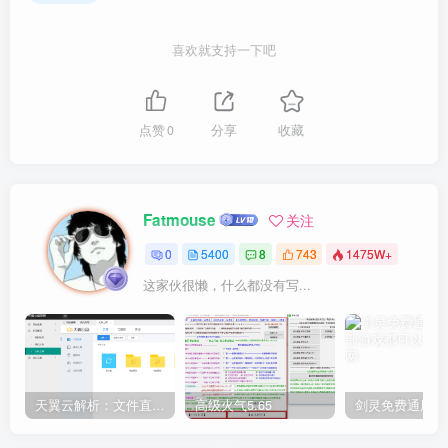
喜欢就支持一下吧
点赞
0
分享
收藏
Fatmouse
关注
0
5400
8
743
1475W+
这家伙很懒，什么都没有写...
天翼云解析：文件直链获取源码
高级火气5.65