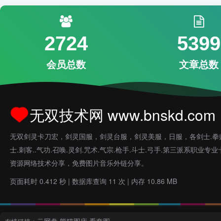
2724
5399
会员总数
文章总数
无双技术网 www.bnskd.com
无双剑灵卡刀宏，剑灵国服，剑灵台服，剑灵美服，日服，各剑士.拳
士.刺客..气功.召唤.灵剑.咒术.气宗.枪手.斗士.弓手.第三派系职业专
资源网络技术分享，免费图片音乐外链分享。
页面耗时 0.412 秒 | 数据库查询 11 次 | 内存 10.86 MB
云网盘
熊猫图床
看套图