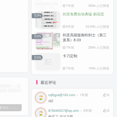
7年前
36W+人已阅读
剑灵免费自动勇猛-刷花宏
TOP4
6年前
33.6W+人已阅读
剑灵高级版御剑剑士（第三
TOP5
派系）8.03
7年前
28W+人已阅读
卡刀定制
TOP6
7年前
19W+人已阅读
最近评论
cqlbgzs@163.com
1年前
0
d好
剑灵免费通用宏——全部游戏都可以用
剑灵免费自动勇猛-刷花宏
剑灵高级版御剑剑士（第三派系）8.03
卡
879445037@qq.com
2年前
0
购买了 无法下载