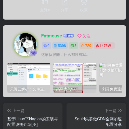
点赞
0
分享
收藏
Fatmouse
关注
0
5398
8
720
1475W+
这家伙很懒，什么都没有写...
天翼云解析：文件直链获取源码
高级火气5.65
上一篇
下一篇
基于Linux下Nagios的安装与
Squid集群做CDN全网加速
配置说明介绍[图]
配置分享