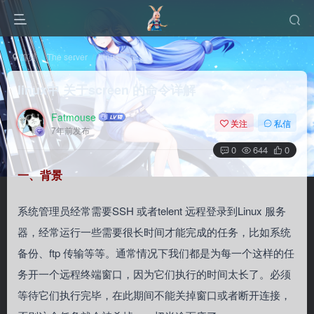
首页
The server
Linux
正文
linux中 关于screen 的命令详解
Fatmouse
关注
私信
7年前发布
0
644
0
一、背景
系统管理员经常需要SSH 或者telent 远程登录到Linux 服务
器，经常运行一些需要很长时间才能完成的任务，比如系统
备份、ftp 传输等等。通常情况下我们都是为每一个这样的任
务开一个远程终端窗口，因为它们执行的时间太长了。必须
等待它们执行完毕，在此期间不能关掉窗口或者断开连接，