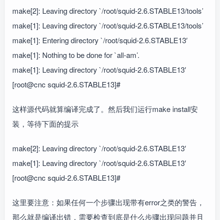
make[2]: Leaving directory `/root/squid-2.6.STABLE13/tools’
make[1]: Leaving directory `/root/squid-2.6.STABLE13/tools’
make[1]: Entering directory `/root/squid-2.6.STABLE13′
make[1]: Nothing to be done for `all-am’.
make[1]: Leaving directory `/root/squid-2.6.STABLE13′
[root@cnc squid-2.6.STABLE13]#
这样源代码就算编译完成了。然后我们运行make install安
装，等待下面的提示
make[2]: Leaving directory `/root/squid-2.6.STABLE13′
make[1]: Leaving directory `/root/squid-2.6.STABLE13′
[root@cnc squid-2.6.STABLE13]#
这里要注意：如果任何一个步骤出现带有error之类的警告，
那么就是编译出错，需要检查到底是什么步骤出现问题并且