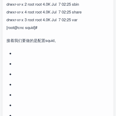
drwxr-xr-x 2 root root 4.0K Jul 7 02:25 sbin
drwxr-xr-x 4 root root 4.0K Jul 7 02:25 share
drwxr-xr-x 3 root root 4.0K Jul 7 02:25 var
[root@cnc squid]#
接着我们要做的是配置squid。