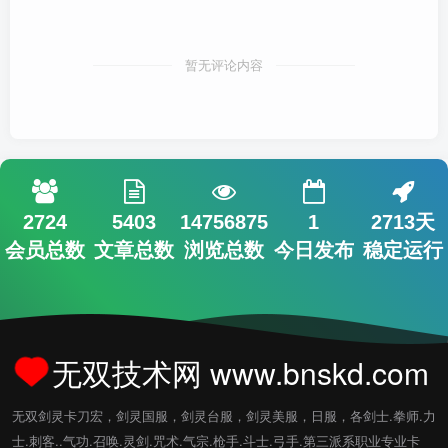
暂无评论内容
2724
5403
14756875
1
2713天
会员总数
文章总数
浏览总数
今日发布
稳定运行
无双技术网 www.bnskd.com
无双剑灵卡刀宏，剑灵国服，剑灵台服，剑灵美服，日服，各剑士.拳师.力
士.刺客..气功.召唤.灵剑.咒术.气宗.枪手.斗士.弓手.第三派系职业专业卡