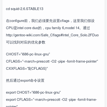
cd squid-2.6.STABLE13
在configure前，我们必须要先设置cflags，这里我们假设
CPU是intel core duo的，cpu family 6,model 14。通过
http://gentoo-wiki.com/Safe_Cflags#Intel_Core_Solo.2FDuo
可以找到对应的优化参数
CHOST=”i686-pc-linux-gnu”
CFLAGS=”-march=prescott -O2 -pipe -fomit-frame-pointer”
CXXFLAGS=”${CFLAGS}”
然后通过export命令设置
export CHOST=”i686-pc-linux-gnu”
export CFLAGS=”-march=prescott -O2 -pipe -fomit-frame-
pointer”