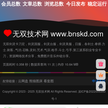
会员总数
文章总数
浏览总数
今日发布
稳定运行
无双技术网 www.bnskd.com
无双剑灵卡刀宏，剑灵国服，剑灵台服，剑灵美服，日服，各剑士.拳师.力
士.刺客..气功.召唤.灵剑.咒术.气宗.枪手.斗士.弓手.第三派系职业专业卡
刀，资源网络技术分享，免费图片音乐外链分享。
页面耗时 0.358 秒 | 数据库查询 11 次 | 内存 10.64 MB
云网盘
熊猫图床
看套图
申请友链
友情链接：
Copyright © 2023 - 2025
无双技术网
All Rights Reserved.
滇ICP备2022005393
号-1
0