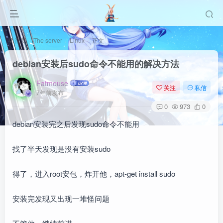
首页
The server
Linux
正文
debian安装后sudo命令不能用的解决方法
Fatmouse
关注
私信
7年前发布
0
973
0
debian安装完之后发现sudo命令不能用
找了半天发现是没有安装sudo
得了，进入root安包，炸开他，apt-get install sudo
安装完发现又出现一堆怪问题