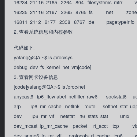
16234 21115 2165 2264 804 filesystems mtrr v
16235 21116 2167 2265 8765 fs net zonei
16811 2112 2177 2338 8767 ide pagetypeinfo
2. 查看系统信息和内核参数
代码如下:
yafang@QA:~$ ls /proc/sys
debug dev fs kernel net vm[code]
3. 查看网卡设备信息
[code]yafang@QA:~$ ls /proc/net
anycast6 ip6_flowlabel netfilter raw6 sockstat6 ud
arp ip6_mr_cache netlink route softnet_stat udp
dev ip6_mr_vif netstat rt6_stats stat unix
dev_mcast ip_mr_cache packet rt_acct tcp vl
dev_snmp6 ip_mr_vif protocols rt_cache tcp6 wi