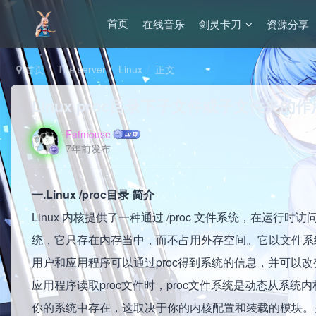
在线音乐
剑灵卡刀
资源分享
首页
首页
The server
Linux
正文
Linux proc目录下子文件或子文件夹的作
Fatmouse
7年前发布
一.Linux /proc目录 简介
Linux 内核提供了一种通过 /proc 文件系统，在运
统，它只存在内存当中，而不占用外存空间。它以文件系
用户和应用程序可以通过proc得到系统的信息，并可以
应用程序读取proc文件时，proc文件系统是动态从
你的系统中存在，这取决于你的内核配置和装载的模块。另外，在