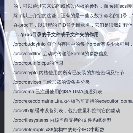
的，可以通过它来访问或修改内核的参数，而net和scsi则
除了以上介绍的这些，还有的是一些以数字命名的目录，
在/proc下，以进程的 PID号为目录名，它们是读取进程
二. /proc目录的子文件或子文件夹的作用
/proc/buddyinfo 每个内存区中的每个order有多少
/proc/cmdline 启动时传递给kernel的参数信息
/proc/cpuinfo cpu的信息
/proc/crypto 内核使用的所有已安装的加密密码及细节
/proc/devices 已经加载的设备并分类
/proc/dma 已注册使用的ISA DMA频道列表
/proc/execdomains Linux内核当前支持的execution doma
/proc/fb 帧缓冲设备列表，包括数量和控制它的驱动
/proc/filesystems 内核当前支持的文件系统类型
/proc/interrupts x86架构中的每个IRQ中断数