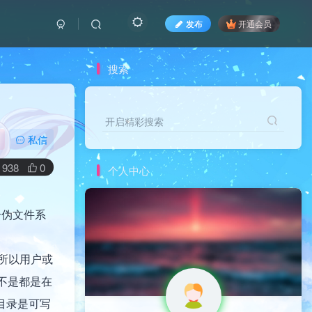
发布
开通会员
搜索
开启精彩搜索
私信
938
0
个人中心
个伪文件系
所以用户或
并不是都是在
s目录是可写