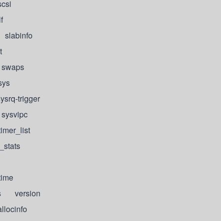
csi
f
slabinfo
t
 swaps
ys
rq-trigger
sysvipc
er_list
stats
ime
s version
ocinfo