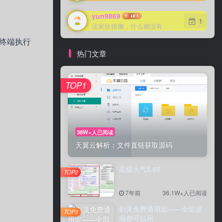
yun9869
1
这家伙很懒，什么都没有写...
地终端执行
热门文章
TOP1
38W+人已阅读
天翼云解析：文件直链获取源码
高级火气5.65
TOP2
7年前
36.1W+人已阅读
剑灵免费通用宏——全部游
TOP3
戏都可以用