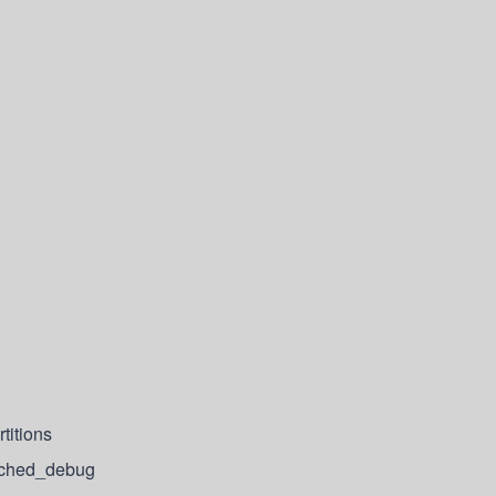
itions
hed_debug