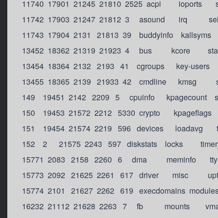
11740 17901 21245 21810 2525 acpi ioports s
11742 17903 21247 21812 3 asound irq sel
11743 17904 2131 21813 39 buddyinfo kallsyms 
13452 18362 21319 21923 4 bus kcore sta
13454 18364 2132 2193 41 cgroups key-users
13455 18365 2139 21933 42 cmdline kmsg s
149 19451 2142 2209 5 cpuinfo kpagecount sys
150 19453 21572 2212 5330 crypto kpageflags 
151 19454 21574 2219 596 devices loadavg tim
152 2 21575 2243 597 diskstats locks timer_
15771 2083 2158 2260 6 dma meminfo tty
15773 2092 21625 2261 617 driver misc upt
15774 2101 21627 2262 619 execdomains module
16232 21112 21628 2263 7 fb mounts vmall