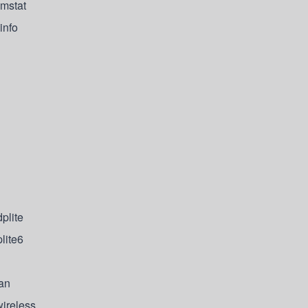
mstat
nfo
plite
lite6
an
reless