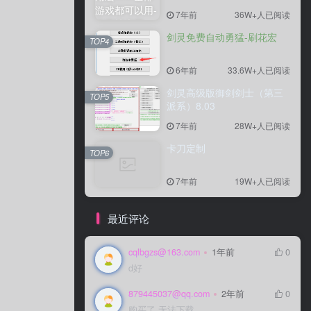
7年前
36W+人已阅读
剑灵免费自动勇猛-刷花宏
TOP4
6年前
33.6W+人已阅读
剑灵高级版御剑剑士（第三
TOP5
派系）8.03
7年前
28W+人已阅读
卡刀定制
TOP6
7年前
19W+人已阅读
最近评论
cqlbgzs@163.com
1年前
0
d好
879445037@qq.com
2年前
0
购买了 无法下载