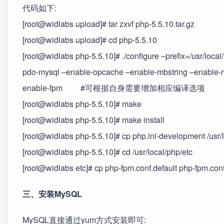
代码如下:
[root@widlabs upload]# tar zxvf php-5.5.10.tar.gz
[root@widlabs upload]# cd php-5.5.10
[root@widlabs php-5.5.10]# ./configure –prefix=/usr/local
pdo-mysql –enable-opcache –enable-mbstring –enable-mb
enable-fpm #可根据自身需要增加相应编译选项
[root@widlabs php-5.5.10]# make
[root@widlabs php-5.5.10]# make install
[root@widlabs php-5.5.10]# cp php.ini-development /usr/l
[root@widlabs php-5.5.10]# cd /usr/local/php/etc
[root@widlabs etc]# cp php-fpm.conf.default php-fpm.con
三、安装MySQL
MySQL直接通过yum方式安装即可: