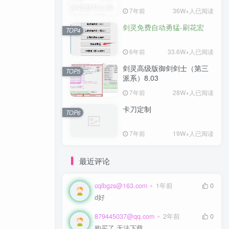
7年前
7年前
36W+人已阅读
36W+人已阅读
剑灵免费自动勇猛-刷花宏
剑灵免费自动勇猛-刷花宏
TOP4
TOP4
6年前
6年前
33.6W+人已阅读
33.6W+人已阅读
剑灵高级版御剑剑士（第三
剑灵高级版御剑剑士（第三
TOP5
TOP5
派系）8.03
派系）8.03
7年前
7年前
28W+人已阅读
28W+人已阅读
卡刀定制
卡刀定制
TOP6
TOP6
7年前
7年前
19W+人已阅读
19W+人已阅读
最近评论
cqlbgzs@163.com
cqlbgzs@163.com
1年前
1年前
0
0
d好
d好
879445037@qq.com
879445037@qq.com
2年前
2年前
0
0
购买了 无法下载
购买了 无法下载