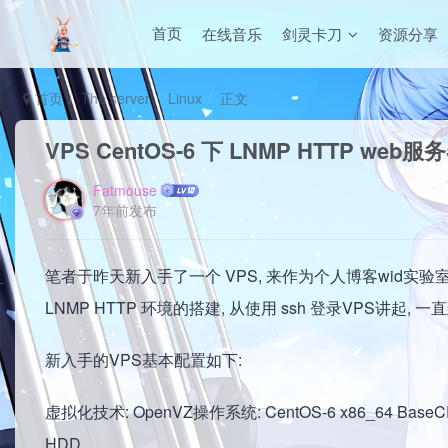
在线音乐
剑灵卡刀
资源分享
首页
首页
The server
Linux
正文
VPS CentOS-6 下 LNMP HTTP we
Fatmouse
7年前发布
笔者于昨天新入手了一个 VPS, 来作为个人博客wid实验室(wi
LNMP HTTP 环境的搭建, 从使用 ssh 登录VPS讲
新入手的VPS基本配置如下:
虚拟化技术: OpenVZ操作系统: CentOS-6 x86_64 BaseCPU: 
HDD