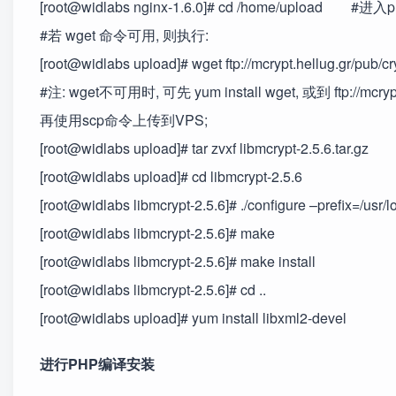
[root@widlabs nginx-1.6.0]# cd /home/upload
#若 wget 命令可用, 则执行:
[root@widlabs upload]# wget ftp://mcrypt.hellug.gr/pub/cry
#注: wget不可用时, 可先 yum install wget, 或到 ftp://mcrypt.h
再使用scp命令上传到VPS;
[root@widlabs upload]# tar zvxf libmcrypt-2.5.6.tar.gz
[root@widlabs upload]# cd libmcrypt-2.5.6
[root@widlabs libmcrypt-2.5.6]# ./configure –prefix=/usr/l
[root@widlabs libmcrypt-2.5.6]# make
[root@widlabs libmcrypt-2.5.6]# make install
[root@widlabs libmcrypt-2.5.6]# cd ..
[root@widlabs upload]# yum install libxml2-devel
进行PHP编译安装