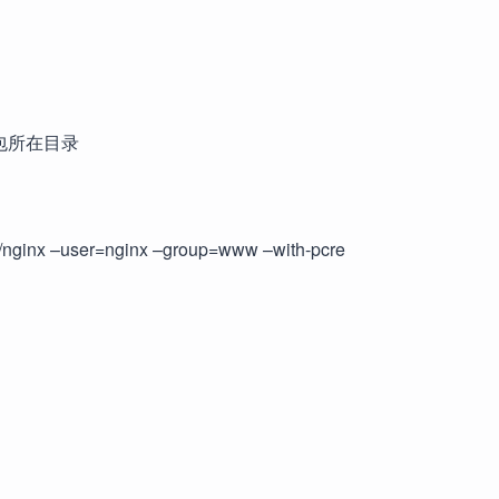
x源码包所在目录
cal/nginx –user=nginx –group=www –with-pcre