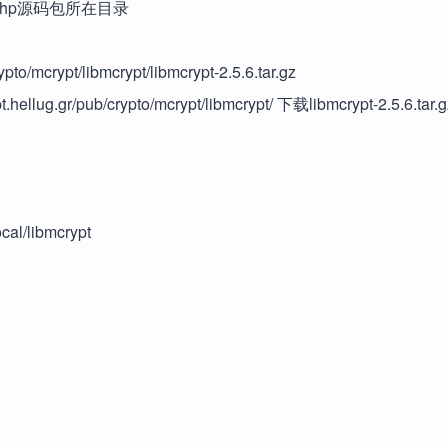
 #进入php源码包所在目录
pto/mcrypt/libmcrypt/libmcrypt-2.5.6.tar.gz
ellug.gr/pub/crypto/mcrypt/libmcrypt/ 下载libmcrypt-2.5.6.ta
ocal/libmcrypt