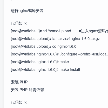
进行nginx编译安装
代码如下:
[root@widlabs ~]# cd /home/upload #进入ngin
[root@widlabs upload]# tar tar zxvf nginx-1.6.0.tar.gz
[root@widlabs upload]# cd nginx-1.6.0
[root@widlabs nginx-1.6.0]# ./configure –prefix=/usr/lo
[root@widlabs nginx-1.6.0]# make
[root@widlabs nginx-1.6.0]# make install
安装 PHP
安装 PHP 所需依赖
代码如下: