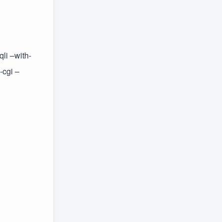
qli –with-
-cgi –