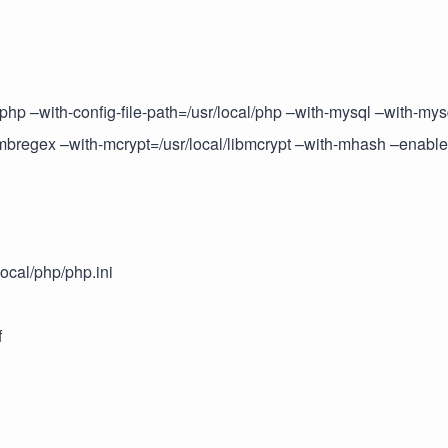
/php –with-config-file-path=/usr/local/php –with-mysql –with-mys
regex –with-mcrypt=/usr/local/libmcrypt –with-mhash –enable
ocal/php/php.ini
f