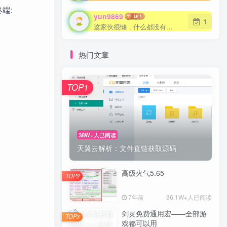
终端:
yun9869
yun9869
1
1
这家伙很懒，什么都没有写...
这家伙很懒，什么都没有写...
热门文章
TOP1
TOP1
38W+人已阅读
38W+人已阅读
天翼云解析：文件直链获取源码
天翼云解析：文件直链获取源码
高级火气5.65
高级火气5.65
TOP2
TOP2
7年前
7年前
36.1W+人已阅读
36.1W+人已阅读
剑灵免费通用宏——全部游
剑灵免费通用宏——全部游
TOP3
TOP3
戏都可以用
戏都可以用