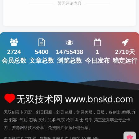
暂无评论内容
2724
5400
14755438
1
2710天
会员总数
文章总数
浏览总数
今日发布
稳定运行
无双技术网 www.bnskd.com
无双剑灵卡刀宏，剑灵国服，剑灵台服，剑灵美服，日服，各剑士.拳师.力
士.刺客..气功.召唤.灵剑.咒术.气宗.枪手.斗士.弓手.第三派系职业专业卡
刀，资源网络技术分享，免费图片音乐外链分享。
页面耗时 0.223 秒 | 数据库查询 9 次 | 内存 10.69 MB