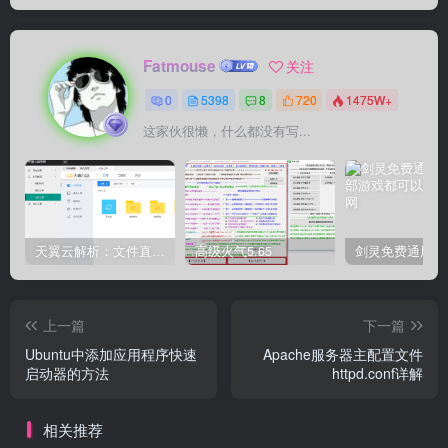
Fatmouse
关注
0
5398
8
720
1475W+
这家伙很懒，什么都没有写...
天翼云解析：文件直链获取源码
高级火气5.65
上一篇
下一篇
Ubuntu中添加应用程序快速
Apache服务器主配置文件
启动器的方法
httpd.conf详解
相关推荐