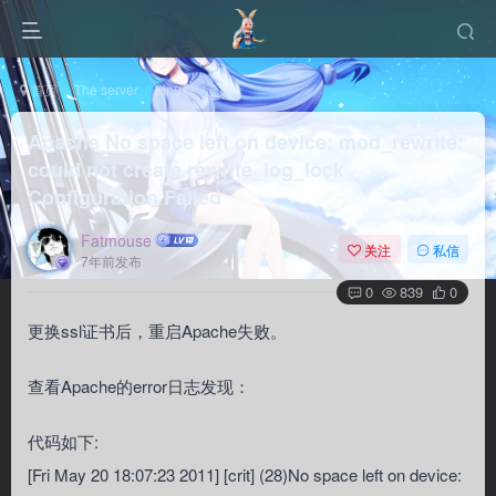
首页
The server
Linux
正文
Apache No space left on device: mod_rewrite:
could not create rewrite_log_lock
Configuration Failed
Fatmouse
关注
私信
7年前发布
0
839
0
更换ssl证书后，重启Apache失败。
查看Apache的error日志发现：
代码如下:
[Fri May 20 18:07:23 2011] [crit] (28)No space left on device: