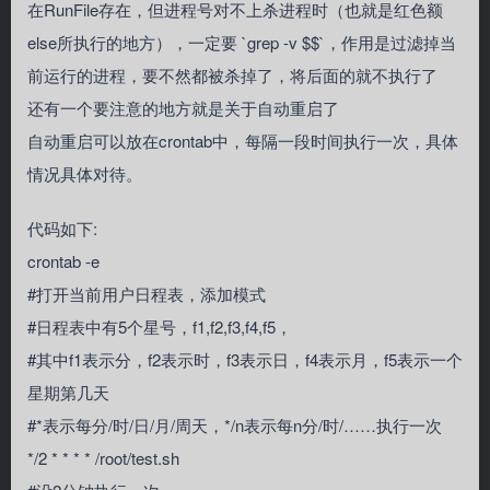
在RunFile存在，但进程号对不上杀进程时（也就是红色额
else所执行的地方），一定要 `grep -v $$`，作用是过滤掉当
前运行的进程，要不然都被杀掉了，将后面的就不执行了
还有一个要注意的地方就是关于自动重启了
自动重启可以放在crontab中，每隔一段时间执行一次，具体
情况具体对待。
代码如下:
crontab -e
#打开当前用户日程表，添加模式
#日程表中有5个星号，f1,f2,f3,f4,f5，
#其中f1表示分，f2表示时，f3表示日，f4表示月，f5表示一个
星期第几天
#*表示每分/时/日/月/周天，*/n表示每n分/时/……执行一次
*/2 * * * * /root/test.sh