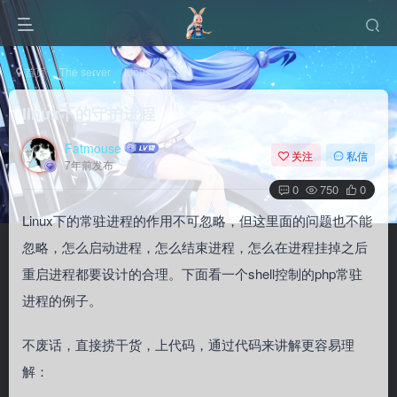
首页
The server
Linux
正文
linux下的守护进程
Fatmouse
关注
私信
7年前发布
0
750
0
Linux下的常驻进程的作用不可忽略，但这里面的问题也不能
忽略，怎么启动进程，怎么结束进程，怎么在进程挂掉之后
重启进程都要设计的合理。下面看一个shell控制的php常驻
进程的例子。
不废话，直接捞干货，上代码，通过代码来讲解更容易理
解：