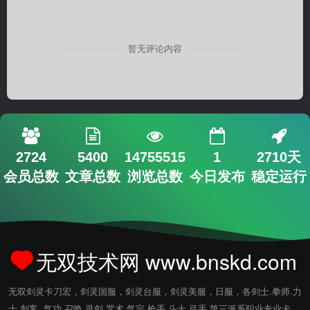
暂无评论内容
2724
5400
14755515
1
2710天
会员总数
文章总数
浏览总数
今日发布
稳定运行
无双技术网 www.bnskd.com
无双剑灵卡刀宏，剑灵国服，剑灵台服，剑灵美服，日服，各剑士.拳师.力
士.刺客..气功.召唤.灵剑.咒术.气宗.枪手.斗士.弓手.第三派系职业专业卡