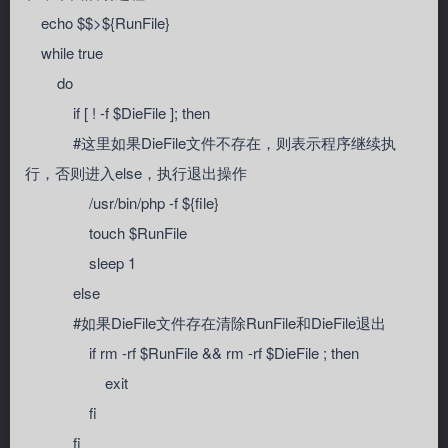
echo $$>${RunFile}
while true
do
if [ ! -f $DieFile ]; then
#这里如果DieFile文件不存在，则表示程序继续执
行，否则进入else，执行退出操作
/usr/bin/php -f ${file}
touch $RunFile
sleep 1
else
#如果DieFile文件存在清除RunFile和DieFile退出
if rm -rf $RunFile && rm -rf $DieFile ; then
exit
fi
fi