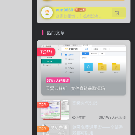
yun9869
1
这家伙很懒，什么都没有写...
热门文章
TOP1
38W+人已阅读
天翼云解析：文件直链获取源码
高级火气5.65
TOP2
7年前
36.1W+人已阅读
剑灵免费通用宏——全部游
TOP3
戏都可以用