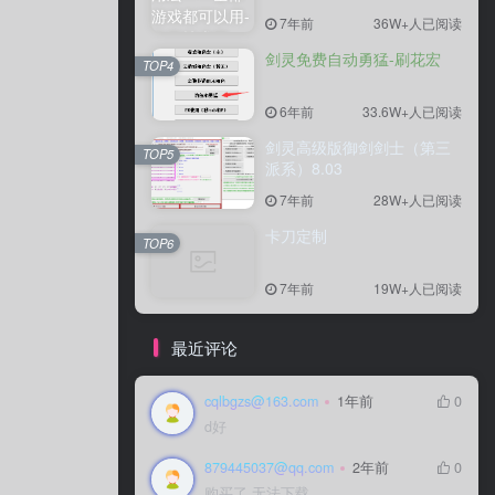
7年前
36W+人已阅读
剑灵免费自动勇猛-刷花宏
TOP4
6年前
33.6W+人已阅读
剑灵高级版御剑剑士（第三
TOP5
派系）8.03
7年前
28W+人已阅读
卡刀定制
TOP6
7年前
19W+人已阅读
最近评论
cqlbgzs@163.com
1年前
0
d好
879445037@qq.com
2年前
0
购买了 无法下载