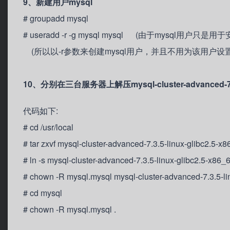
9、新建用户mysql
# groupadd mysql
# useradd -r -g mysql mysql (由于mysql
(所以以-r参数来创建mysql用户，并且不用为该用户设
10、分别在三台服务器上解压mysql-cluster-advanced-7.3.5-
代码如下:
# cd /usr/local
# tar zxvf mysql-cluster-advanced-7.3.5-linux-glibc2.5-x8
# ln -s mysql-cluster-advanced-7.3.5-linux-glibc2.5-x86
# chown -R mysql.mysql mysql-cluster-advanced-7.3.5-li
# cd mysql
# chown -R mysql.mysql .