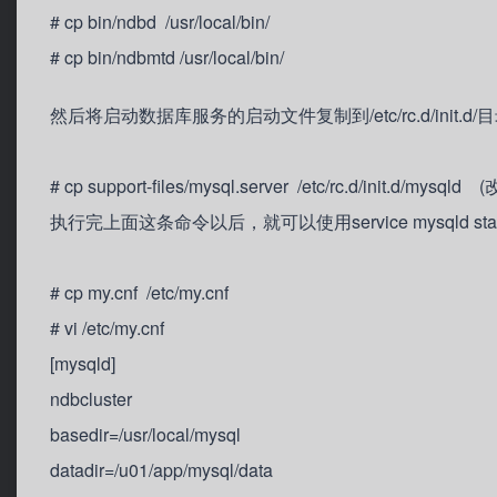
# cp bin/ndbd /usr/local/bin/
# cp bin/ndbmtd /usr/local/bin/
然后将启动数据库服务的启动文件复制到/etc/rc.d/init.d/
# cp support-files/mysql.server /etc/rc.d/init.d/mysqld 
执行完上面这条命令以后，就可以使用service mysqld start 
# cp my.cnf /etc/my.cnf
# vi /etc/my.cnf
[mysqld]
ndbcluster
basedir=/usr/local/mysql
datadir=/u01/app/mysql/data