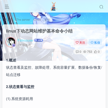
首页
The server
Linux
正文
linux下动态网站维护基本命令小结
Fatmouse
关注
私信
7年前发布
0
753
0
1.概述
状态查看及监控、故障处理、系统容量扩展、数据备份/恢复/
站点迁移
2.状态查看与监控
(1).系统资源耗用