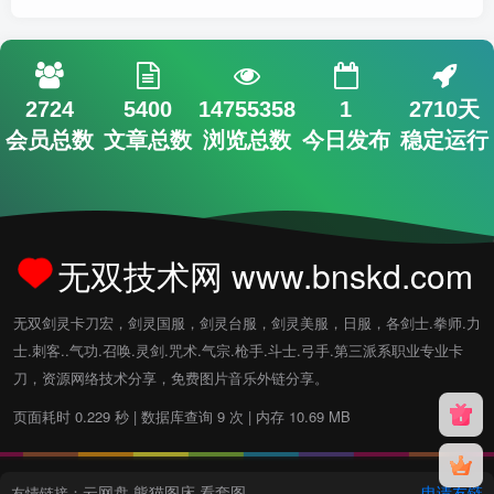
2724
5400
14755358
1
2710天
会员总数
文章总数
浏览总数
今日发布
稳定运行
无双技术网 www.bnskd.com
无双剑灵卡刀宏，剑灵国服，剑灵台服，剑灵美服，日服，各剑士.拳师.力
士.刺客..气功.召唤.灵剑.咒术.气宗.枪手.斗士.弓手.第三派系职业专业卡
刀，资源网络技术分享，免费图片音乐外链分享。
页面耗时 0.229 秒 | 数据库查询 9 次 | 内存 10.69 MB
云网盘
熊猫图床
看套图
申请友链
友情链接：