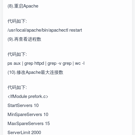
(8).重启Apache
代码如下:
/usr/local/apache/bin/apachectl restart
(9).再查看进程数
代码如下:
ps aux | grep httpd | grep -v grep | wc -l
(10).修改Apache最大连接数
代码如下:
<IfModule prefork.c>
StartServers 10
MinSpareServers 10
MaxSpareServers 15
ServerLimit 2000