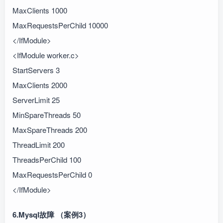
MaxClients 1000
MaxRequestsPerChild 10000
</IfModule>
<IfModule worker.c>
StartServers 3
MaxClients 2000
ServerLimit 25
MinSpareThreads 50
MaxSpareThreads 200
ThreadLimit 200
ThreadsPerChild 100
MaxRequestsPerChild 0
</IfModule>
6.Mysql故障 （案例3）