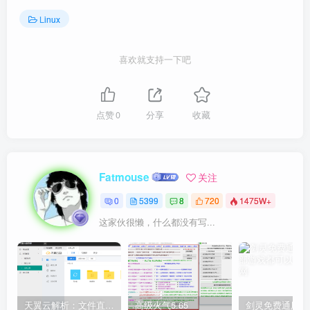
Linux
喜欢就支持一下吧
点赞
0
分享
收藏
Fatmouse
关注
0
5399
8
720
1475W+
这家伙很懒，什么都没有写...
天翼云解析：文件直链获取源码
高级火气5.65