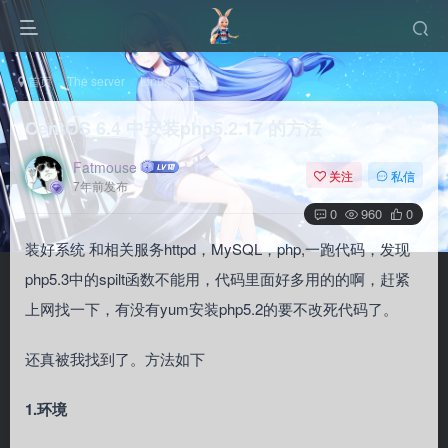
首页
The server
Linux
正文
CentOS 6.4 中安装php5.2.17 的方法
Fatmouse
关注
私信
7年前发布
0
960
0
装好系统 和相关服务httpd，MySQL，php,一跑代码，发现
php5.3中的spilt函数不能用，代码里面好多用的的啊，赶紧
上网找一下，有没有yum安装php5.2的要不改死代码了。
还真被我找到了。方法如下
1.环境