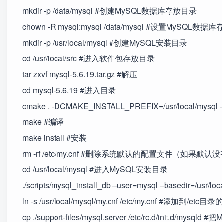
mkdir -p /data/mysql #创建MySQL数据库存放目录
chown -R mysql:mysql /data/mysql #设置MySQL
mkdir -p /usr/local/mysql #创建MySQL安装目录
cd /usr/local/src #进入软件包存放目录
tar zxvf mysql-5.6.19.tar.gz #解压
cd mysql-5.6.19 #进入目录
cmake . -DCMAKE_INSTALL_PREFIX=/usr/local/mysq
make #编译
make install #安装
rm -rf /etc/my.cnf #删除系统默认的配置文件（如果
cd /usr/local/mysql #进入MySQL安装目录
./scripts/mysql_install_db –user=mysql –basedir=/us
ln -s /usr/local/mysql/my.cnf /etc/my.cnf #添加到/et
cp ./support-files/mysql.server /etc/rc.d/init.d/mys