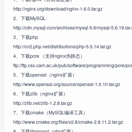
http://nginx.org/download/nginx-1.6.0.tar.gz
2、下载MySQL
http://cdn.mysql.com/archives/mysql-5.6/mysql-5.6.19.tar
3、下载php
http://cn2.php.net/distributions/php-5.5.14.tar.gz
4、下载pcre （支持nginx伪静态）
ftp://ftp.csx.cam.ac.uk/pub/software/programming/pcre/pcr
5、下载openssl（nginx扩展）
http://www.openssl.org/source/openssl-1.0.1h.tar.gz
6、下载zlib（nginx扩展）
http://zlib.net/zlib-1.2.8.tar.gz
7、下载cmake（MySQL编译工具）
http://www.cmake.org/files/v2.8/cmake-2.8.11.2.tar.gz
8、下载libmcrypt（php扩展）