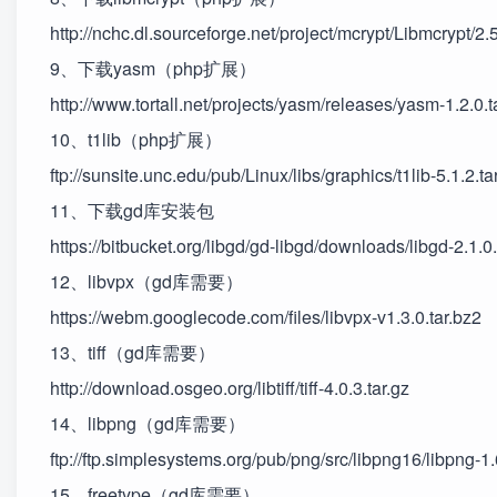
http://nchc.dl.sourceforge.net/project/mcrypt/Libmcrypt/2.5
9、下载yasm（php扩展）
http://www.tortall.net/projects/yasm/releases/yasm-1.2.0.t
10、t1lib（php扩展）
ftp://sunsite.unc.edu/pub/Linux/libs/graphics/t1lib-5.1.2.ta
11、下载gd库安装包
https://bitbucket.org/libgd/gd-libgd/downloads/libgd-2.1.0.
12、libvpx（gd库需要）
https://webm.googlecode.com/files/libvpx-v1.3.0.tar.bz2
13、tiff（gd库需要）
http://download.osgeo.org/libtiff/tiff-4.0.3.tar.gz
14、libpng（gd库需要）
ftp://ftp.simplesystems.org/pub/png/src/libpng16/libpng-1.
15、freetype（gd库需要）