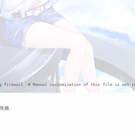
g-firewall  # Manual customization of this file is not r
配置生效