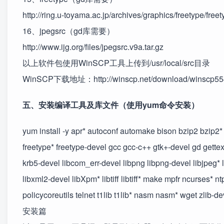
http://ring.u-toyama.ac.jp/archives/graphics/freetype/freet
16、jpegsrc（gd库需要）
http://www.ijg.org/files/jpegsrc.v9a.tar.gz
以上软件包使用WinSCP工具上传到/usr/local/src目录
WinSCP下载地址：http://winscp.net/download/winscp554
五、安装编译工具及库文件（使用yum命令安装）
yum install -y apr* autoconf automake bison bzip2 bzip2* 
freetype* freetype-devel gcc gcc-c++ gtk+-devel gd gettext
krb5-devel libcom_err-devel libpng libpng-devel libjpeg* l
libxml2-devel libXpm* libtiff libtiff* make mpfr ncurses
policycoreutils telnet t1lib t1lib* nasm nasm* wget zlib-de
安装篇