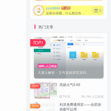
yun9869
1
这家伙很懒，什么都没有写...
热门文章
TOP1
38W+人已阅读
天翼云解析：文件直链获取源码
高级火气5.65
TOP2
7年前
36.1W+人已阅读
剑灵免费通用宏——全部游
TOP3
戏都可以用