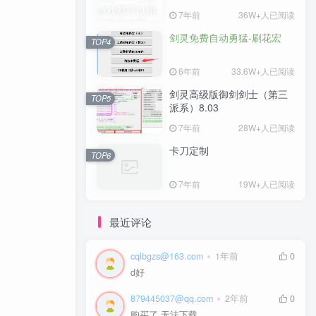
7年前
36W+人已阅读
剑灵免费自动勇猛-刷花宏
TOP4
6年前
33.6W+人已阅读
剑灵高级版御剑剑士（第三
TOP5
派系）8.03
7年前
28W+人已阅读
卡刀定制
TOP6
7年前
19W+人已阅读
最近评论
cqlbgzs@163.com
1年前
0
d好
879445037@qq.com
2年前
0
购买了 无法下载