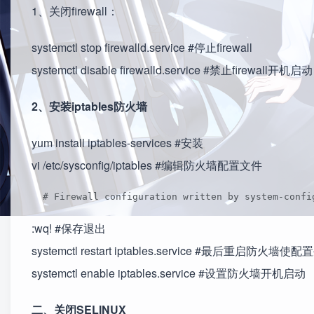
1、关闭firewall：
systemctl stop firewalld.service #停止firewall
systemctl disable firewalld.service #禁止firewall开机启动
2、安装iptables防火墙
yum install iptables-services #安装
vi /etc/sysconfig/iptables #编辑防火墙配置文件
  # Firewall configuration written by system-confi
:wq! #保存退出
systemctl restart iptables.service #最后重启防火墙使
systemctl enable iptables.service #设置防火墙开机启动
二、关闭SELINUX