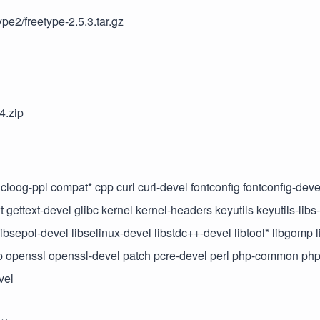
ype2/freetype-2.5.3.tar.gz
.zip
cloog-ppl compat* cpp curl curl-devel fontconfig fontconfig-deve
 gettext-devel glibc kernel kernel-headers keyutils keyutils-libs
ibsepol-devel libselinux-devel libstdc++-devel libtool* libgomp 
* ntp openssl openssl-devel patch pcre-devel perl php-common ph
vel