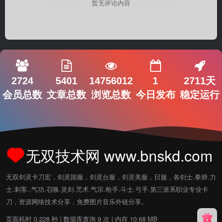
暂无评论内容
2724
5401
14756012
1
2711天
会员总数
文章总数
浏览总数
今日发布
稳定运行
无双技术网 www.bnskd.com
无双剑灵卡刀宏，剑灵国服，剑灵台服，剑灵美服，日服，各剑士.拳师.力
士.刺客..气功.召唤.灵剑.咒术.气宗.枪手.斗士.弓手.第三派系职业专业卡
刀，资源网络技术分享，免费图片音乐外链分享。
页面耗时 0.228 秒 | 数据库查询 9 次 | 内存 10.68 MB