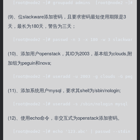
  [root@node2 ~]# groupadd admins  [root@node2 ~]# u
(9)、位slackware添加密码，且要求密码最短使用期限是3
天，最长为180天，警告为三天；
  [root@node2 ~]# passwd -n 3 -x 180 -w 3 slack
(10)、添加用户openstack，其ID为2003，基本组为clouds,附
加组为peguin和nova;
  [root@node2 ~]# useradd -u 2003 -g clouds -G pegui
(11)、添加系统用户mysql，要求其shell为/sbin/nologin;
  [root@node2 ~]# useradd -s /sbin/nologin mysql
(12)、使用echo命令，非交互式为openstack添加密码。
  [root@node2 ~]# echo '123.abc' | passwd --s