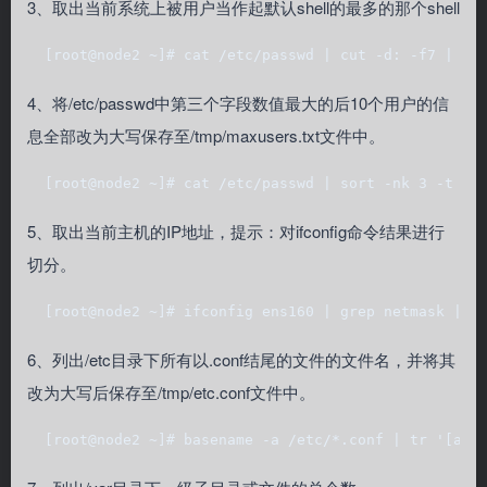
3、取出当前系统上被用户当作起默认shell的最多的那个shell
  [root@node2 ~]# cat /etc/passwd | cut -d: -f7 | so
4、将/etc/passwd中第三个字段数值最大的后10个用户的信
息全部改为大写保存至/tmp/maxusers.txt文件中。
  [root@node2 ~]# cat /etc/passwd | sort -nk 3 -t : 
5、取出当前主机的IP地址，提示：对ifconfig命令结果进行
切分。
  [root@node2 ~]# ifconfig ens160 | grep netmask | c
6、列出/etc目录下所有以.conf结尾的文件的文件名，并将其
改为大写后保存至/tmp/etc.conf文件中。
  [root@node2 ~]# basename -a /etc/*.conf | tr '[a-z