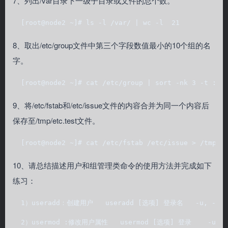
7、列出/var目录下一级子目录或文件的总个数。
  [root@node2 ~]# ls -l /var/ | wc -l  21  
8、取出/etc/group文件中第三个字段数值最小的10个组的名
字。
  [root@node2 ~]# cat /etc/group | sort -nk 3 -t : |
9、将/etc/fstab和/etc/issue文件的内容合并为同一个内容后
保存至/tmp/etc.test文件。
  [root@node2 ~]# cat /etc/fstab /etc/issue > /tmp/e
10、请总结描述用户和组管理类命令的使用方法并完成如下
练习：
  1）useradd：创建用户   useradd [选项] 登录名   -u, 
  2）usermod :修改用户属性   usermod [选项] 登录    -