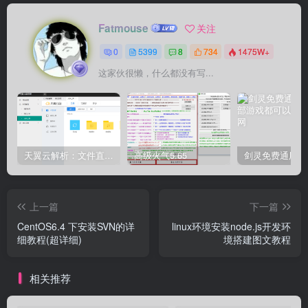
Fatmouse
关注
0
5399
8
734
1475W+
这家伙很懒，什么都没有写...
天翼云解析：文件直链获取源码
高级火气5.65
上一篇
下一篇
CentOS6.4 下安装SVN的详
linux环境安装node.js开发环
细教程(超详细)
境搭建图文教程
相关推荐