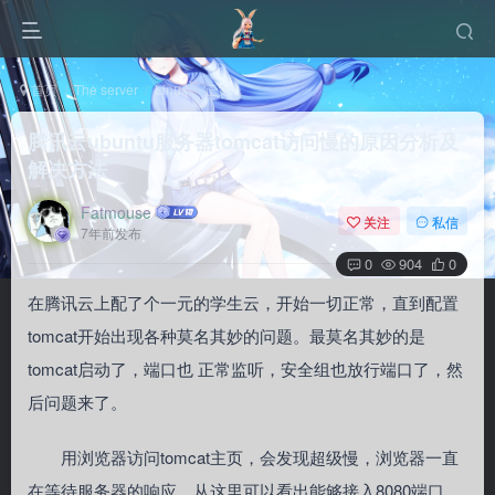
首页
The server
Linux
正文
腾讯云ubuntu服务器tomcat访问慢的原因分析及
解决方法
Fatmouse
关注
私信
7年前发布
0
904
0
在腾讯云上配了个一元的学生云，开始一切正常，直到配置
tomcat开始出现各种莫名其妙的问题。最莫名其妙的是
tomcat启动了，端口也 正常监听，安全组也放行端口了，然
后问题来了。
用浏览器访问tomcat主页，会发现超级慢，浏览器一直
在等待服务器的响应，从这里可以看出能够接入8080端口，