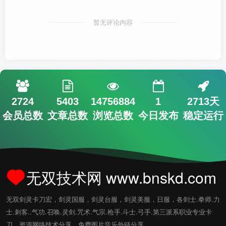
暂无评论内容
2724
5403
14756884
1
2713天
会员总数
文章总数
浏览总数
今日发布
稳定运行
无双技术网 www.bnskd.com
无双剑灵卡刀宏，剑灵国服，剑灵台服，剑灵美服，日服，各剑士.拳师.力
士.刺客..气功.召唤.灵剑.咒术.气宗.枪手.斗士.弓手.第三派系职业专业卡
刀，资源网络技术分享，免费图片音乐外链分享。