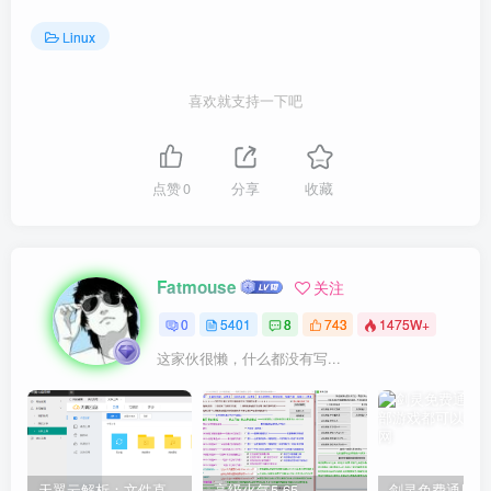
Linux
喜欢就支持一下吧
点赞
0
分享
收藏
Fatmouse
关注
0
5401
8
743
1475W+
这家伙很懒，什么都没有写...
天翼云解析：文件直链获取源码
高级火气5.65