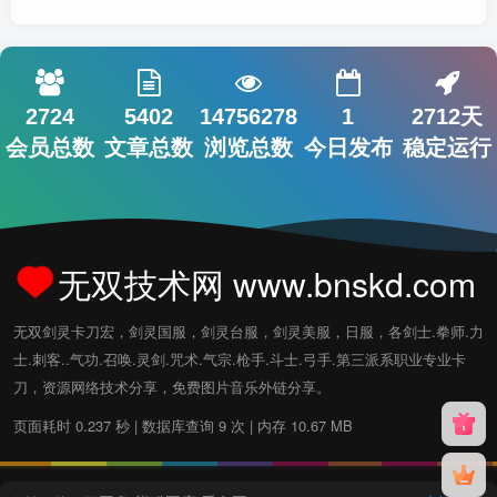
2724
5402
14756278
1
2712天
会员总数
文章总数
浏览总数
今日发布
稳定运行
无双技术网 www.bnskd.com
无双剑灵卡刀宏，剑灵国服，剑灵台服，剑灵美服，日服，各剑士.拳师.力
士.刺客..气功.召唤.灵剑.咒术.气宗.枪手.斗士.弓手.第三派系职业专业卡
刀，资源网络技术分享，免费图片音乐外链分享。
页面耗时 0.237 秒 | 数据库查询 9 次 | 内存 10.67 MB