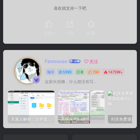
喜欢就支持一下吧
点赞
0
分享
收藏
Fatmouse
关注
0
5399
8
734
1475W+
这家伙很懒，什么都没有写...
天翼云解析：文件直链获取源码
高级火气5.65