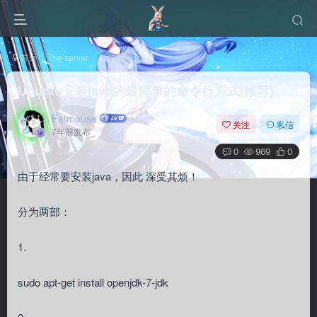
首页
The server
Linux
正文
Ubuntu安装java的最简单的命令行方式(推荐)
Fatmouse
关注
私信
7年前发布
0
969
0
由于经常要安装java，因此 深受其烦！
分为两部：
1.
sudo apt-get install openjdk-7-jdk