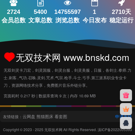
2724
5400
14755597
1
2710天
会员总数
文章总数
浏览总数
今日发布
稳定运行
无双技术网 www.bnskd.com
无双剑灵卡刀宏，剑灵国服，剑灵台服，剑灵美服，日服，各剑士.拳师.力
士.刺客..气功.召唤.灵剑.咒术.气宗.枪手.斗士.弓手.第三派系职业专业卡
刀，资源网络技术分享，免费图片音乐外链分享。
页面耗时 0.217 秒 | 数据库查询 9 次 | 内存 10.69 MB
云网盘
熊猫图床
看套图
申请友链
友情链接：
Copyright © 2023 - 2025
无双技术网
All Rights Reserved.
滇ICP备2022005393