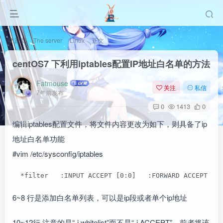
首页
The server
Linux
正文
centOS7 下利用iptables配置IP地址白名单的方法
Fatmouse
关注
私信
7年前发布
0
1413
0
编辑iptables配置文件，将文件内容更改为如下，则具备了ip
地址白名单功能
#vim /etc/sysconfig/iptables
  *filter   :INPUT ACCEPT [0:0]   :FORWARD ACCEPT [0
6~8 行是添加白名单列表，可以是ip段或者单个ip地址
10~12行 注意的是“-j whitelist”而不是“-j ACCEPT”，前者将该