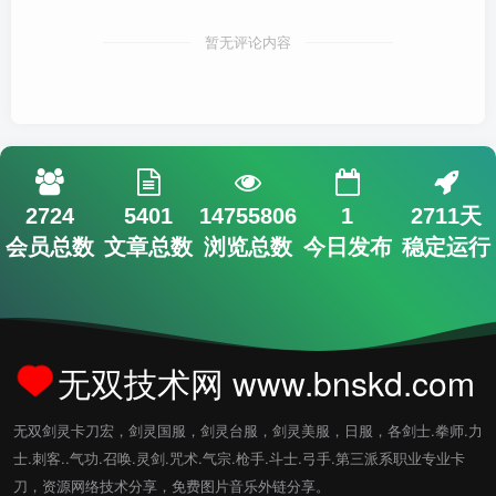
暂无评论内容
2724
5401
14755806
1
2711天
会员总数
文章总数
浏览总数
今日发布
稳定运行
无双技术网 www.bnskd.com
无双剑灵卡刀宏，剑灵国服，剑灵台服，剑灵美服，日服，各剑士.拳师.力
士.刺客..气功.召唤.灵剑.咒术.气宗.枪手.斗士.弓手.第三派系职业专业卡
刀，资源网络技术分享，免费图片音乐外链分享。