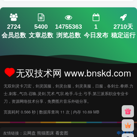
2724
5400
14755363
1
2710天
会员总数
文章总数
浏览总数
今日发布
稳定运行
无双技术网 www.bnskd.com
无双剑灵卡刀宏，剑灵国服，剑灵台服，剑灵美服，日服，各剑士.拳师.力
士.刺客..气功.召唤.灵剑.咒术.气宗.枪手.斗士.弓手.第三派系职业专业卡
刀，资源网络技术分享，免费图片音乐外链分享。
页面耗时 0.566 秒 | 数据库查询 11 次 | 内存 10.69 MB
云网盘
熊猫图床
看套图
申请友链
友情链接：