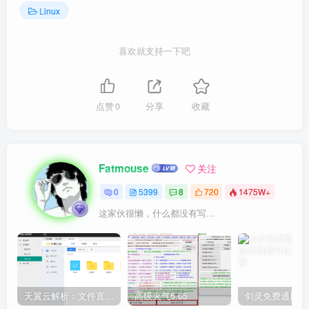
Linux
喜欢就支持一下吧
点赞
0
分享
收藏
Fatmouse
关注
0
5399
8
720
1475W+
这家伙很懒，什么都没有写...
天翼云解析：文件直链获取源码
高级火气5.65