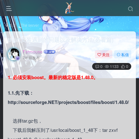
首页
The server
Linux
正文
thrift安装遇到的问题以及解决方法(必看篇)
Fatmouse
关注
私信
7年前发布
0
1133
0
1. 必须安装boost。最新的稳定版是1.48.0。
1.1.先下载：
http://sourceforge.NET/projects/boost/files/boost/1.48.0/
选择tar.gz包，
下载后我解压到了/usr/local/boost_1_48下：tar zxvf