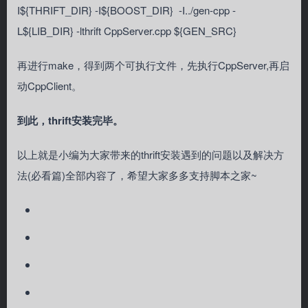
I${THRIFT_DIR} -I${BOOST_DIR} -I../gen-cpp -
L${LIB_DIR} -lthrift CppServer.cpp ${GEN_SRC}
再进行make，得到两个可执行文件，先执行CppServer,再启
动CppClient。
到此，thrift安装完毕。
以上就是小编为大家带来的thrift安装遇到的问题以及解决方
法(必看篇)全部内容了，希望大家多多支持脚本之家~