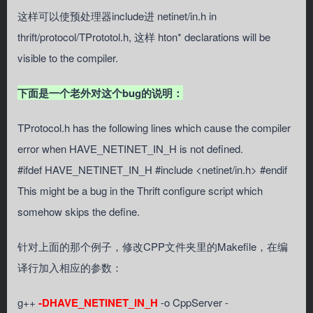
这样可以使预处理器include进 netinet/in.h in
thrift/protocol/TPrototol.h, 这样 hton* declarations will be
visible to the compiler.
下面是一个老外对这个bug的说明：
TProtocol.h has the following lines which cause the compiler
error when HAVE_NETINET_IN_H is not defined.
#ifdef HAVE_NETINET_IN_H #include <netinet/in.h> #endif
This might be a bug in the Thrift configure script which
somehow skips the define.
针对上面的那个例子，修改CPP文件夹里的Makefile，在编
译行加入相应的参数：
g++
-DHAVE_NETINET_IN_H
-o CppServer -