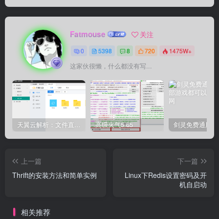
Fatmouse
关注
0
5398
8
720
1475W+
这家伙很懒，什么都没有写...
天翼云解析：文件直链获取源码
高级火气5.65
上一篇
下一篇
Thrift的安装方法和简单实例
Linux下Redis设置密码及开
机自启动
相关推荐