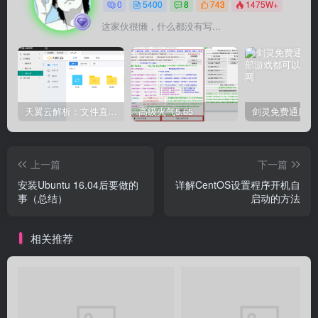
0
5400
8
743
1475W+
这家伙很懒，什么都没有写...
天翼云解析：文件直链获取源码
高级火气5.65
上一篇
下一篇
安装Ubuntu 16.04后要做的
详解CentOS设置程序开机自
事（总结）
启动的方法
相关推荐