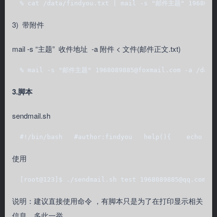
  % cat /data/findyou.txt | mail -s "邮件主题" 1968089
3) 带附件
mail -s “主题” 收件地址 -a 附件 < 文件(邮件正文.txt)
  % mail -s "邮件主题" 1968089885@foxmail.com -a /data/
3.脚本
sendmail.sh
  #!/bin/bash   #author:findyou   help(){    echo "e
使用
  [root@123]$ ./sendmail.sh test 1968089885@qq.com a
说明：建议直接使用命令 ，有脚本只是为了在打印显示相关
信息，多此一举。