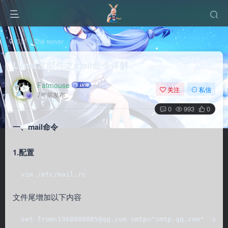
首页
The server
Linux
正文
Linux发邮件之mail命令详解
Fatmouse
关注
私信
7年前发布
0
993
0
一、mail命令
1.配置
  vim /etc/mail.rc
文件尾增加以下内容
  set from=1968089885@qq.com smtp="smtp.qq.com"  set