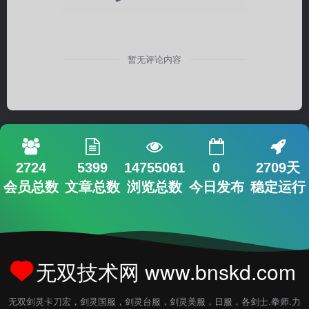
暂无评论内容
2724
5399
14755061
0
2709天
会员总数
文章总数
浏览总数
今日发布
稳定运行
无双技术网 www.bnskd.com
无双剑灵卡刀宏，剑灵国服，剑灵台服，剑灵美服，日服，各剑士.拳师.力