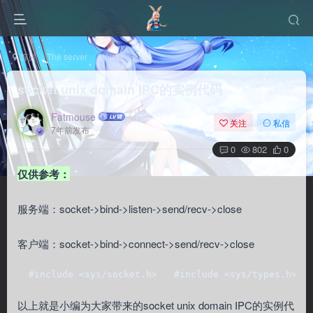
首页
The server
Linux
正文
socket unix domain IPC的实例代码
Fatmouse
关注
私信
7年前发布
0
802
0
仅供参考：
服务端：socket->bind->listen->send/recv->close
客户端：socket->bind->connect->send/recv->close
  #include <sys/socket.h>   #include <sys/types.h>  
以上就是小编为大家带来的socket unix domain IPC的实例代