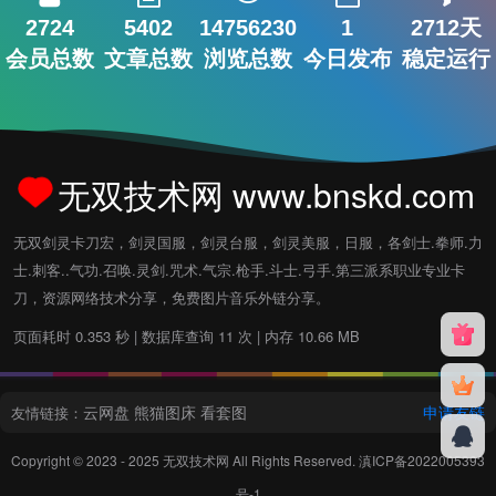
2724
5402
14756230
1
2712天
会员总数
文章总数
浏览总数
今日发布
稳定运行
无双技术网 www.bnskd.com
无双剑灵卡刀宏，剑灵国服，剑灵台服，剑灵美服，日服，各剑士.拳师.力
士.刺客..气功.召唤.灵剑.咒术.气宗.枪手.斗士.弓手.第三派系职业专业卡
刀，资源网络技术分享，免费图片音乐外链分享。
页面耗时 0.353 秒 | 数据库查询 11 次 | 内存 10.66 MB
云网盘
熊猫图床
看套图
申请友链
友情链接：
Copyright © 2023 - 2025
无双技术网
All Rights Reserved.
滇ICP备2022005393
号-1