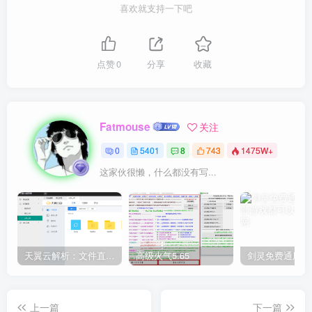
喜欢就支持一下吧
点赞
0
分享
收藏
Fatmouse
关注
0
5401
8
743
1475W+
这家伙很懒，什么都没有写...
天翼云解析：文件直链获取源码
高级火气5.65
上一篇
下一篇