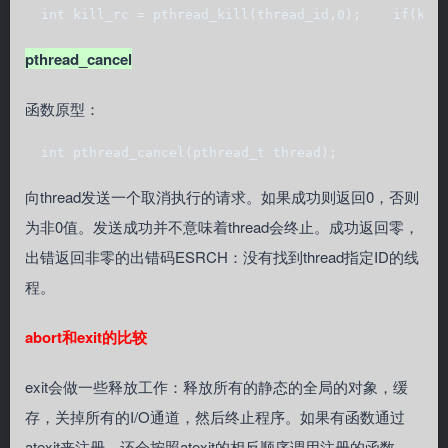
  int kill_rc = pthread_kill(thread_id,0);    if(kil
pthread_cancel
函数原型：
  int pthread_cancel(pthread_t thread);
向thread发送一个取消执行的请求。如果成功则返回0，否则
为非0值。发送成功并不意味着thread会终止。成功返回零，
出错返回非零的出错码ESRCH：没有找到thread指定ID的线
程。
abort和exit的比较
exit会做一些释放工作：释放所有的静态的全局的对象，缓
存，关掉所有的I/O通道，然后终止程序。如果有函数通过
atexit来注册，还会按照atexit的相反顺序调用注册的函数。