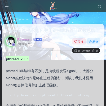
首页
The server
Linux
正文
Linux多线程环境下 关于进程线程终止函数总结
Fatmouse
关注
私信
7年前发布
0
686
0
pthread_kill：
pthread_kill与kill有区别，是向线程发送signal。，大部分
signal的默认动作是终止进程的运行，所以，我们才要用
signal()去抓信号并加上处理函数。
  int pthread_kill(pthread_t thread, int sig);
向指定ID的线程发送sig信号，如果线程代码内不做处理，则