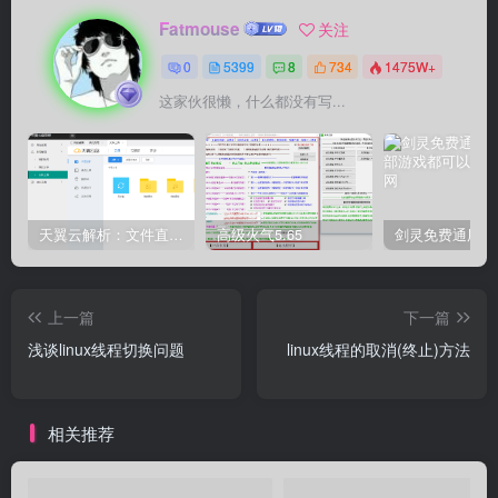
Fatmouse
关注
0
5399
8
734
1475W+
这家伙很懒，什么都没有写...
天翼云解析：文件直链获取源码
高级火气5.65
上一篇
下一篇
浅谈linux线程切换问题
linux线程的取消(终止)方法
相关推荐