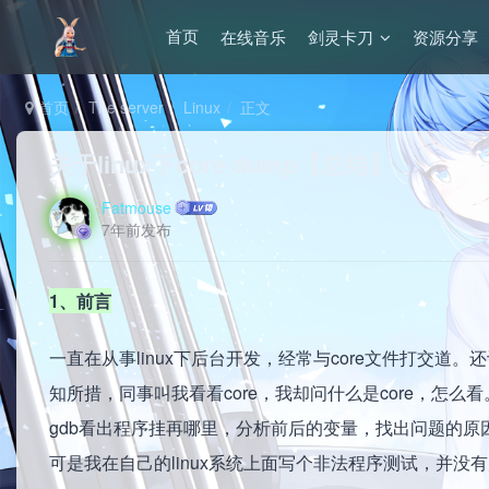
在线音乐
剑灵卡刀
资源分享
首页
首页
The server
Linux
正文
关于linux下core dump【总结】
Fatmouse
7年前发布
1、前言
一直在从事linux下后台开发，经常与core文件打交道
知所措，同事叫我看看core，我却问什么是core，怎
gdb看出程序挂再哪里，分析前后的变量，找出问题的原
可是我在自己的linux系统上面写个非法程序测试，并没有