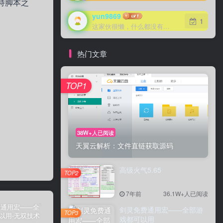
支持脚本之
yun9869
1
这家伙很懒，什么都没有写...
热门文章
TOP1
38W+人已阅读
天翼云解析：文件直链获取源码
高级火气5.65
TOP2
7年前
36.1W+人已阅读
剑灵免费通用宏——全部游
TOP3
戏都可以用