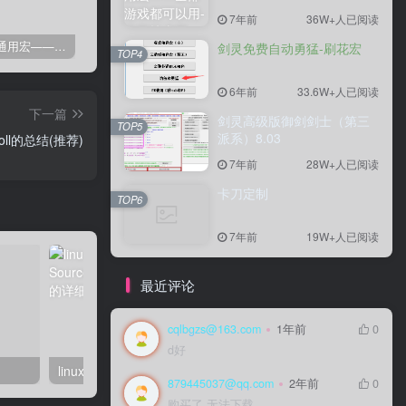
7年前
36W+人已阅读
剑灵免费通用宏——全部游戏都可以用
剑灵免费自动勇猛-刷花宏
剑灵高级版御剑剑士（第三派系）8.03
卡
剑灵免费自动勇猛-刷花宏
TOP4
6年前
33.6W+人已阅读
下一篇
剑灵高级版御剑剑士（第三
TOP5
派系）8.03
epoll的总结(推荐)
7年前
28W+人已阅读
卡刀定制
TOP6
7年前
19W+人已阅读
最近评论
cqlbgzs@163.com
1年前
0
d好
linux系统虚拟主机开启支持SourceGuardian（sg11）加密组件的详细步骤
879445037@qq.com
2年前
0
购买了 无法下载