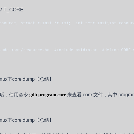
IT_CORE
esource, struct rlimit *rlim);  int setrlimit(int resour
clude <sys/resource.h>  #include <stdio.h>  #define CORE
 之后，使用命令
来查看 core 文件，其中 progr
gdb program core