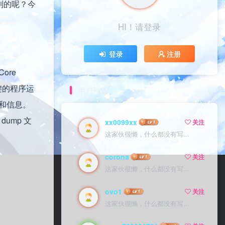
做到的呢？今
HI！请登录
登录
注册
ore
关键的程序运
用户列表
态和信息。
ump 文
xx0099xx
关注
这家伙很懒，什么都没有写...
corona
关注
这家伙很懒，什么都没有写...
ovo1
关注
这家伙很懒，什么都没有写...