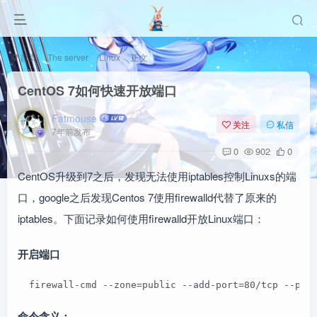
首页
The server
Linux
正文
CentOS 7如何快速开放端口
Fatmouse
关注
私信
7年前发布
0
902
0
CentOS升级到7之后，发现无法使用iptables控制Linuxs的端
口，google之后发现Centos 7使用firewalld代替了原来的
iptables。下面记录如何使用firewalld开放Linux端口：
开启端口
  firewall-cmd --zone=public --add-port=80/tcp --per
命令含义：