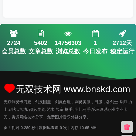
2724
5402
14756303
1
2712天
会员总数
文章总数
浏览总数
今日发布
稳定运行
无双技术网 www.bnskd.com
无双剑灵卡刀宏，剑灵国服，剑灵台服，剑灵美服，日服，各剑士.拳师.力
士.刺客..气功.召唤.灵剑.咒术.气宗.枪手.斗士.弓手.第三派系职业专业卡
刀，资源网络技术分享，免费图片音乐外链分享。
页面耗时 0.280 秒 | 数据库查询 9 次 | 内存 10.65 MB