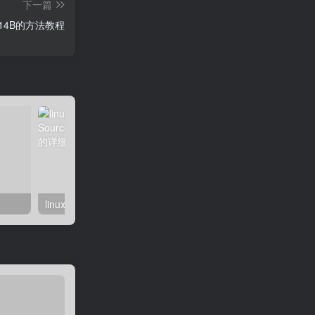
下一篇
 2014B的方法教程
linux系统虚拟主机开启支持SourceGuardian（sg11）加密组件的详细步骤