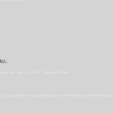
| sudo python
确认。
sudo apt-get install libmysqld-dev
://pypi.python.org/packages/source/M/MySQL-python/MySQL-