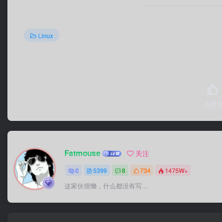
Linux
点赞
0
Fatmouse
关注
0
5399
8
734
1475W+
这家伙很懒，什么都没有写...