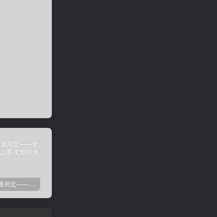
剑灵免费通用宏——全部游戏都可以用
剑灵免费自动勇猛-刷花宏
剑灵高级版御剑剑士（第三派系）8.03
卡