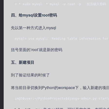
  > * sudo mysql  * mysql -u root -p   然后输入密码
四、给mysql设置root密码
先以第一种方式进入mysql
  mysql> use mysql;  Reading table information for
括号里面的’root’就是新的密码
五、新建项目
到了验证结果的时候了
将当前目录切换到Python的worspace下，输入新建的项
  im@58user:~/PythonProjects$django-admin.py start