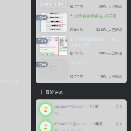
7年前
7年前
36W+人已阅读
36W+人已阅读
剑灵免费自动勇猛-刷花宏
剑灵免费自动勇猛-刷花宏
TOP4
TOP4
6年前
6年前
33.6W+人已阅读
33.6W+人已阅读
剑灵高级版御剑剑士（第三
剑灵高级版御剑剑士（第三
TOP5
TOP5
派系）8.03
派系）8.03
7年前
7年前
28W+人已阅读
28W+人已阅读
卡刀定制
卡刀定制
TOP6
TOP6
7年前
7年前
19W+人已阅读
19W+人已阅读
views.py  im@58user:~/PythonProjects/Hello$ tree  .  ├──
最近评论
cqlbgzs@163.com
cqlbgzs@163.com
1年前
1年前
0
0
d好
d好
879445037@qq.com
879445037@qq.com
2年前
2年前
0
0
购买了 无法下载
购买了 无法下载