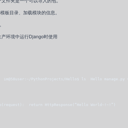
，表明这个文件夹是一个可以导入的包。
信息、模板目录、加载模块的信息。
系。
gi在生产环境中运行Django时使用
  im@58user:~/PythonProjects/Hello$ ls  Hello manage.py 
o(request):  return HttpResponse(“Hello World~!~!”)