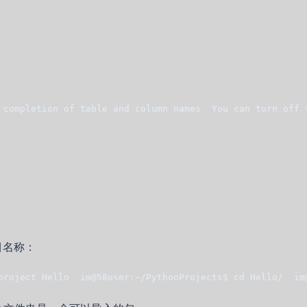
 completion of table and column names  You can turn off 
目名称：
project Hello  im@58user:~/PythonProjects$ cd Hello/  im