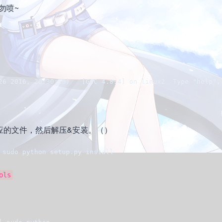
勿喷~
26 2016, 20:30:19)   [GCC 4.8.4] on linux2  Type "help",
x对应的文件，然后解压&安装。（）
 sudo python setup.py install
ols