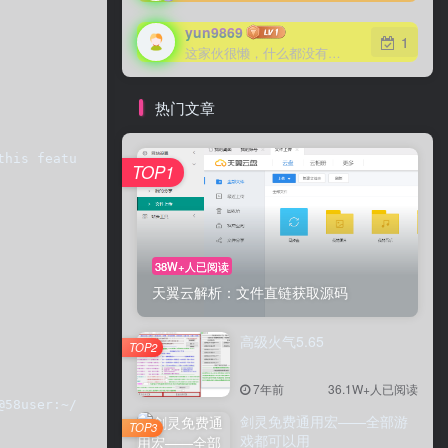
yun9869
yun9869
1
1
这家伙很懒，什么都没有写...
这家伙很懒，什么都没有写...
热门文章
this feature to get a quicker startup with -A    Databas
TOP1
TOP1
38W+人已阅读
38W+人已阅读
天翼云解析：文件直链获取源码
天翼云解析：文件直链获取源码
高级火气5.65
高级火气5.65
TOP2
TOP2
7年前
7年前
36.1W+人已阅读
36.1W+人已阅读
@58user:~/PythonProjects/Hello$ tree  ├── Hello  │ ├── i
剑灵免费通用宏——全部游
剑灵免费通用宏——全部游
TOP3
TOP3
戏都可以用
戏都可以用