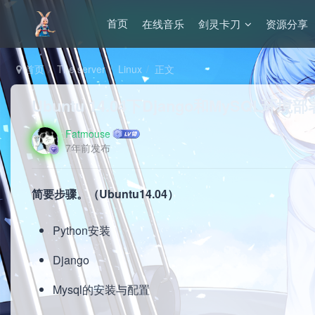
在线音乐
剑灵卡刀
资源分享
首页
首页
The server
Linux
正文
Ubuntu 14.04下Django和MySQL环
Fatmouse
7年前发布
简要步骤。（Ubuntu14.04）
Python安装
Django
Mysql的安装与配置