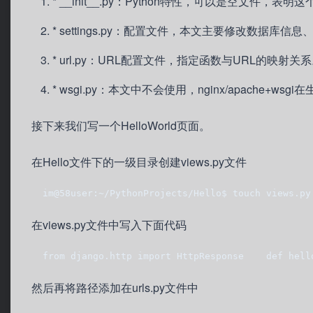
* __init__.py：Python特性，可以是空文件
* settings.py：配置文件，本文主要修改数据库
* url.py：URL配置文件，指定函数与URL的映射关
* wsgi.py：本文中不会使用，nginx/apache+ws
接下来我们写一个HelloWorld页面。
在Hello文件下的一级目录创建views.py文件
  im@58user:~/PythonProjects/Hello$ touch views.py
在views.py文件中写入下面代码
  from django.http import HttpResponse    def hell
然后再将路径添加在urls.py文件中