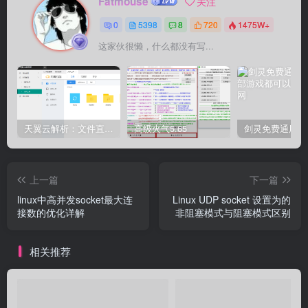
Fatmouse
关注
0
5398
8
720
1475W+
这家伙很懒，什么都没有写...
天翼云解析：文件直链获取源码
高级火气5.65
上一篇
下一篇
linux中高并发socket最大连
Linux UDP socket 设置为的
接数的优化详解
非阻塞模式与阻塞模式区别
相关推荐