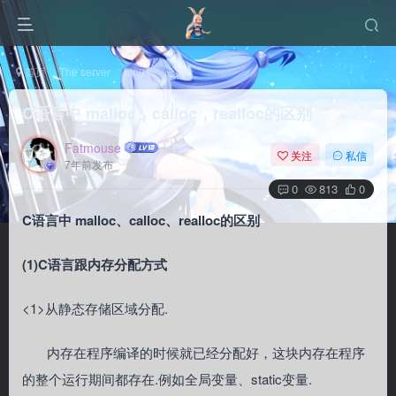
首页
The server
Linux
正文
C语言中 malloc，calloc，realloc的区别
Fatmouse
关注
私信
7年前发布
0
813
0
C语言中 malloc、calloc、realloc的区别
(1)C语言跟内存分配方式
<1>从静态存储区域分配.
内存在程序编译的时候就已经分配好，这块内存在程序
的整个运行期间都存在.例如全局变量、static变量.