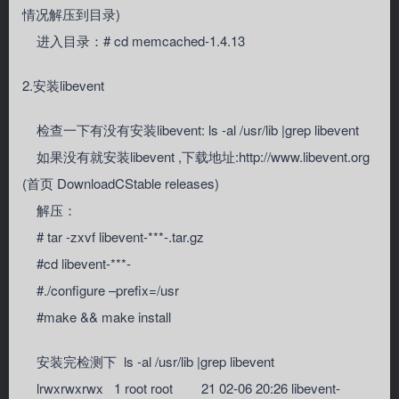
情况解压到目录)
进入目录：# cd memcached-1.4.13
2.安装libevent
检查一下有没有安装libevent: ls -al /usr/lib |grep libevent
如果没有就安装libevent ,下载地址:http://www.libevent.org
(首页 DownloadCStable releases)
解压：
# tar -zxvf libevent-***-.tar.gz
#cd libevent-***-
#./configure –prefix=/usr
#make && make install
安装完检测下 ls -al /usr/lib |grep libevent
lrwxrwxrwx 1 root root 21 02-06 20:26 libevent-