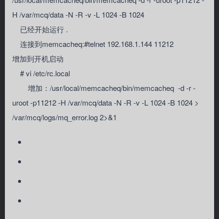
H /var/mcq/data -N -R -v -L 1024 -B 1024
已经开始运行 .
连接到memcacheq:#telnet 192.168.1.144 11212
增加到开机启动
# vi /etc/rc.local
增加：/usr/local/memcacheq/bin/memcacheq -d -r -
uroot -p11212 -H /var/mcq/data -N -R -v -L 1024 -B 1024 >
/var/mcq/logs/mq_error.log 2>&1