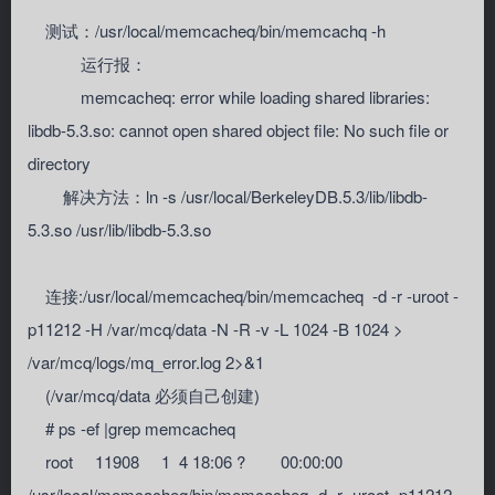
测试：/usr/local/memcacheq/bin/memcachq -h
运行报：
memcacheq: error while loading shared libraries:
libdb-5.3.so: cannot open shared object file: No such file or
directory
解决方法：ln -s /usr/local/BerkeleyDB.5.3/lib/libdb-
5.3.so /usr/lib/libdb-5.3.so
连接:/usr/local/memcacheq/bin/memcacheq -d -r -uroot -
p11212 -H /var/mcq/data -N -R -v -L 1024 -B 1024 >
/var/mcq/logs/mq_error.log 2>&1
(/var/mcq/data 必须自己创建)
# ps -ef |grep memcacheq
root 11908 1 4 18:06 ? 00:00:00
/usr/local/memcacheq/bin/memcacheq -d -r -uroot -p11212 -