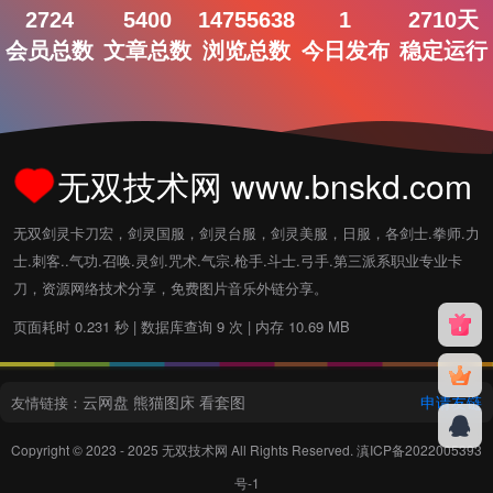
2724
5400
14755638
1
2710天
会员总数
文章总数
浏览总数
今日发布
稳定运行
无双技术网 www.bnskd.com
无双剑灵卡刀宏，剑灵国服，剑灵台服，剑灵美服，日服，各剑士.拳师.力
士.刺客..气功.召唤.灵剑.咒术.气宗.枪手.斗士.弓手.第三派系职业专业卡
刀，资源网络技术分享，免费图片音乐外链分享。
页面耗时 0.231 秒 | 数据库查询 9 次 | 内存 10.69 MB
云网盘
熊猫图床
看套图
申请友链
友情链接：
Copyright © 2023 - 2025
无双技术网
All Rights Reserved.
滇ICP备2022005393
号-1