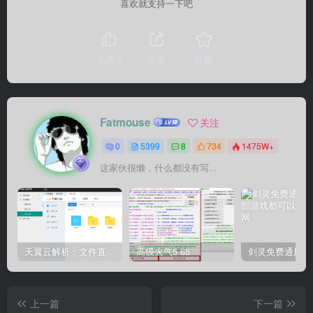
喜欢就支持一下吧
点赞
0
分享
收藏
Fatmouse
关注
0
5399
8
734
1475W+
这家伙很懒，什么都没有写...
天翼云解析：文件直链获取源码
高级火气5.65
上一篇
下一篇