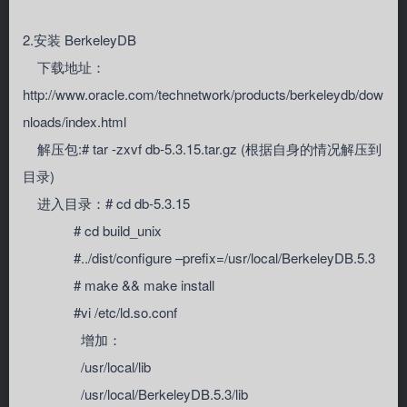
2.安装 BerkeleyDB
下载地址：
http://www.oracle.com/technetwork/products/berkeleydb/dow
nloads/index.html
解压包:# tar -zxvf db-5.3.15.tar.gz (根据自身的情况解压到
目录)
进入目录：# cd db-5.3.15
# cd build_unix
#../dist/configure –prefix=/usr/local/BerkeleyDB.5.3
# make && make install
#vi /etc/ld.so.conf
增加：
/usr/local/lib
/usr/local/BerkeleyDB.5.3/lib