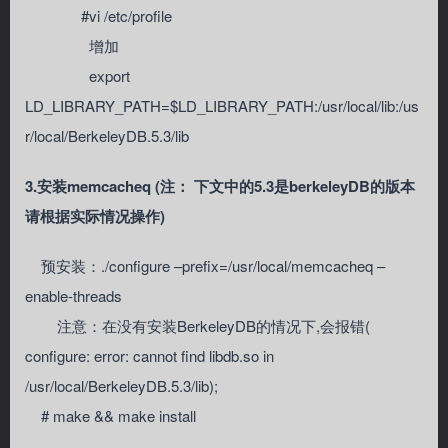
#vi /etc/profile
增加
export
LD_LIBRARY_PATH=$LD_LIBRARY_PATH:/usr/local/lib:/us
r/local/BerkeleyDB.5.3/lib
3.安装memcacheq (注： 下文中的5.3是berkeleyDB的版本
请根据实际情况操作)
预安装：./configure –prefix=/usr/local/memcacheq –
enable-threads
注意：在没有安装BerkeleyDB的情况下,会报错(
configure: error: cannot find libdb.so in
/usr/local/BerkeleyDB.5.3/lib);
# make && make install