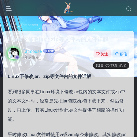
首页
The server
Linux
正文
Linux下修改jar、zip等文件内的文件详解
Fatmouse
关注
私信
7年前发布
0
785
0
Linux下修改jar、zip等文件内的文件详解
看到很多同事在Linux环境下修改jar包内的文本文件或zip中
的文本文件时，经常是先把jar包或zip包下载下来，然后修
改，再上传。其实Linux针对此类文件提供了相应的操作功
能。
平时修改Linxu文件时使用vi或vim命令来修改。其实修改jar