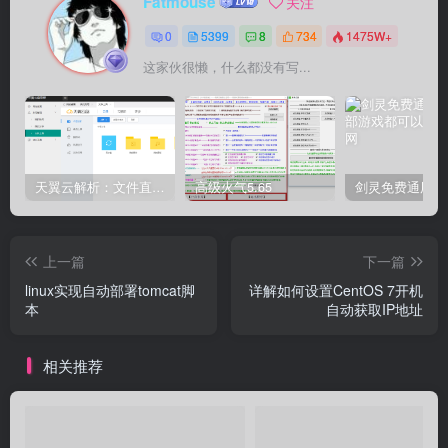
Fatmouse
关注
0
5399
8
734
1475W+
这家伙很懒，什么都没有写...
天翼云解析：文件直链获取源码
高级火气5.65
上一篇
下一篇
linux实现自动部署tomcat脚
详解如何设置CentOS 7开机
本
自动获取IP地址
相关推荐